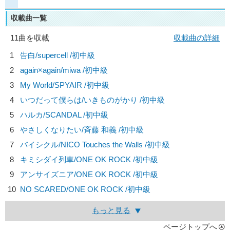
収載曲一覧
11曲を収載
収載曲の詳細
1
告白/
supercell
/初中級
2
again×again/
miwa
/初中級
3
My World/
SPYAIR
/初中級
4
いつだって僕らは/
いきものがかり
/初中級
5
ハルカ/
SCANDAL
/初中級
6
やさしくなりたい/
斉藤 和義
/初中級
7
バイシクル/
NICO Touches the Walls
/初中級
8
キミシダイ列車/
ONE OK ROCK
/初中級
9
アンサイズニア/
ONE OK ROCK
/初中級
10
NO SCARED/
ONE OK ROCK
/初中級
もっと見る
ページトップへ