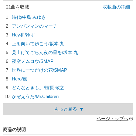
21曲を収載
収載曲の詳細
1
時代/
中島 みゆき
2
アンパンマンのマーチ
3
Hey和/
ゆず
4
上を向いて歩こう/
坂本 九
5
見上げてごらん夜の星を/
坂本 九
6
夜空ノムコウ/
SMAP
7
世界に一つだけの花/
SMAP
8
Hero/
嵐
9
どんなときも。/
槇原 敬之
10
かぞえうた/
Mr.Children
もっと見る
ページトップへ
商品の説明