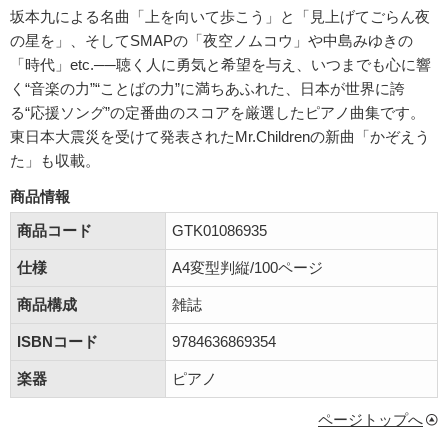
坂本九による名曲「上を向いて歩こう」と「見上げてごらん夜
の星を」、そしてSMAPの「夜空ノムコウ」や中島みゆきの
「時代」etc.──聴く人に勇気と希望を与え、いつまでも心に響
く“音楽の力”“ことばの力”に満ちあふれた、日本が世界に誇
る“応援ソング”の定番曲のスコアを厳選したピアノ曲集です。
東日本大震災を受けて発表されたMr.Childrenの新曲「かぞえう
た」も収載。
商品情報
商品コード
GTK01086935
仕様
A4変型判縦/100ページ
商品構成
雑誌
ISBNコード
9784636869354
楽器
ピアノ
ページトップへ