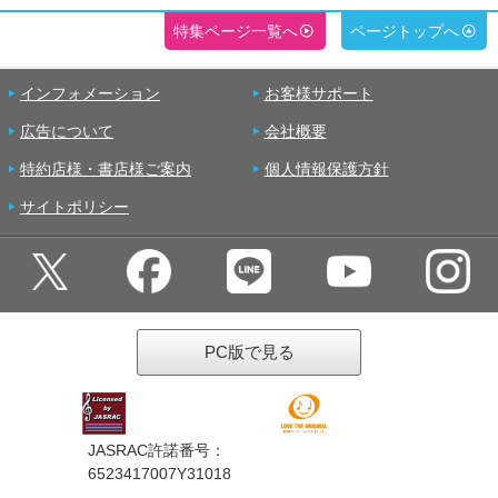
特集ページ一覧へ
ページトップへ
インフォメーション
お客様サポート
広告について
会社概要
特約店様・書店様ご案内
個人情報保護方針
サイトポリシー
PC版で見る
JASRAC許諾番号：
6523417007Y31018