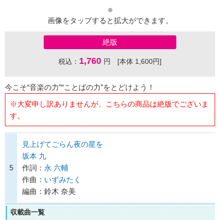
画像をタップすると拡大ができます。
絶版
1,760
税込：
円 [本体 1,600円]
今こそ“音楽の力”“ことばの力”をとどけよう！
※大変申し訳ありませんが、こちらの商品は絶版でございま
す。
見上げてごらん夜の星を
坂本 九
5
作詞：
永 六輔
作曲：
いずみたく
編曲：鈴木 奈美
収載曲一覧