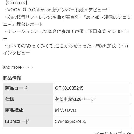
【Contents】
・VOCALOID Collection 新メンバーも続々デビュー!!
・あの鏡音リン・レンの名曲が舞台化!!『悪ノ娘～凄艶のジェミ
ニ～』舞台レポート
・ナレーションとして舞台に参加！声優・下田麻美 インタビュ
ー
・すべての“みっくみく”はここから始まった…!!鶴田加茂（ika）
インタビュー
and more・・・
商品情報
商品コード
GTK01085245
仕様
菊倍判縦/128ページ
商品構成
雑誌+DVD
ISBNコード
9784636852455
ページトップへ