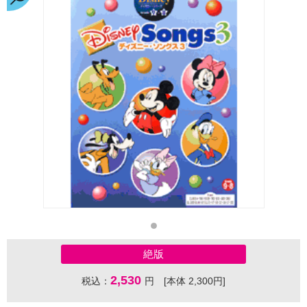
絶版
2,530
税込：
円 [本体 2,300円]