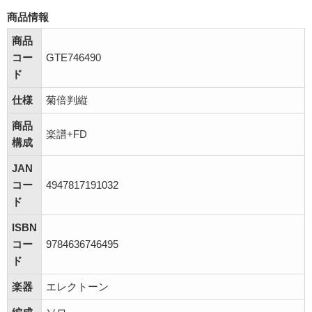
商品情報
商品
コー
GTE746490
ド
仕様
菊倍判縦
商品
楽譜+FD
構成
JAN
コー
4947817191032
ド
ISBN
コー
9784636746495
ド
楽器
エレクトーン