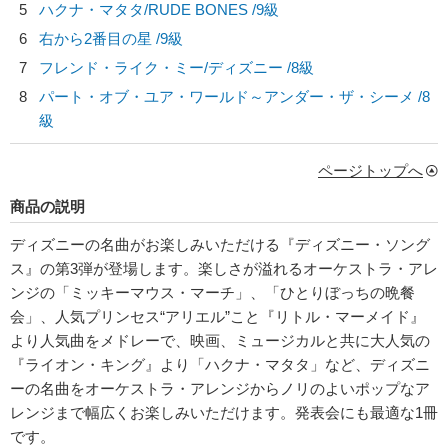
5
ハクナ・マタタ/
RUDE BONES
/9級
6
右から2番目の星 /9級
7
フレンド・ライク・ミー/
ディズニー
/8級
8
パート・オブ・ユア・ワールド～アンダー・ザ・シーメ /8
級
ページトップへ
商品の説明
ディズニーの名曲がお楽しみいただける『ディズニー・ソング
ス』の第3弾が登場します。楽しさが溢れるオーケストラ・アレ
ンジの「ミッキーマウス・マーチ」、「ひとりぼっちの晩餐
会」、人気プリンセス“アリエル”こと『リトル・マーメイド』
より人気曲をメドレーで、映画、ミュージカルと共に大人気の
『ライオン・キング』より「ハクナ・マタタ」など、ディズニ
ーの名曲をオーケストラ・アレンジからノリのよいポップなア
レンジまで幅広くお楽しみいただけます。発表会にも最適な1冊
です。