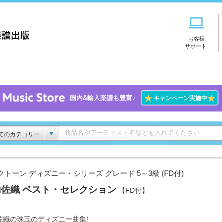
お客様
サポート
★
★
国内&輸入楽譜も豊富♪
キャンペーン実施中
てのカテゴリー
クトーン ディズニー・シリーズ グレード 5～3級 (FD付)
内佐織 ベスト・セレクション
【FD付】
佐織の珠玉のディズニー曲集!