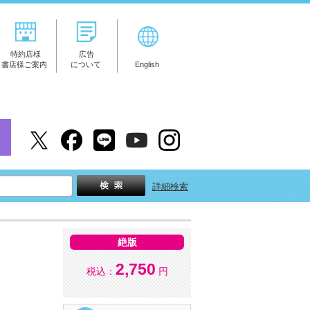
特約店様
広告
書店様ご案内
について
English
詳細検索
絶版
2,750
税込：
円