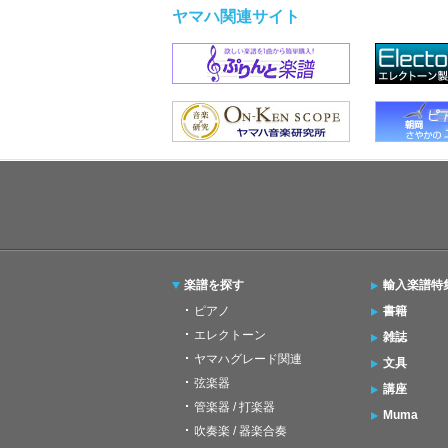
ヤマハ関連サイト
楽譜を探す
輸入楽譜特
ピアノ
書籍
エレクトーン
雑誌
ヤマハグレード関連
文具
弦楽器
講座
管楽器 / 打楽器
Muma
吹奏楽 / 器楽合奏