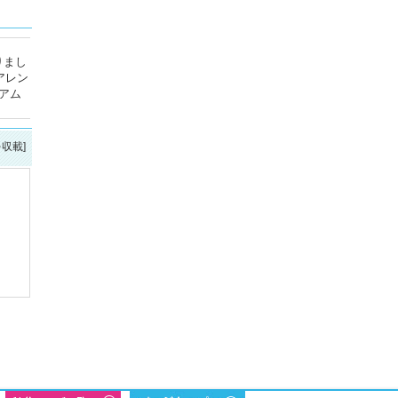
りまし
アレン
アム
を収載]