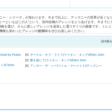
ニー・シリーズ」が加わります。今まで以上に、ディズニーの世界が近くな
ズニーといえばこの人”という、岩内佐織のアレンジをとりあげます。今までに
3曲を選び、さらに新しいアレンジを追加した選りすぐりの曲集です。ミレニ
機種も加わったアレンジの醍醐味をぜひお楽しみください。
[全6曲
ormed by Peabo
[4]
サークル・オブ・ライフ(ライオン・キング)/
Elton John
[5]
愛を感じて(ライオン・キング)/
Elton John
)/
Celine
[6]
アンダー・ザ・シー(リトル・マーメイド)/
ディズニー