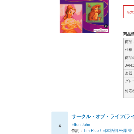
※大
商品
商品
仕様
商品
JAN
楽器
グレ
対応
サークル・オブ・ライフ(ラ
Elton John
4
作詞：
Tim Rice / 日本語詞:松澤 香