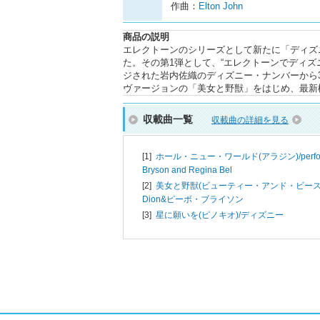
作曲：
Elton John
商品の説明
エレクトーンのシリーズとして新たに「ディズ
た。その第1弾として、“エレクトーンでディ
ジされた岩内佐織のディズニー・ナンバーから
ヴァージョンの「美女と野獣」をはじめ、最新
収載曲一覧
収載曲の詳細を見る
[1]
ホール・ニュー・ワールド(アラジン)/
perf
Bryson and Regina Bel
[2]
美女と野獣(ビューティー・アンド・ビースト
Dion&ピーボ・ブライソン
[3]
星に願いを(ピノキオ)/
ディズニー