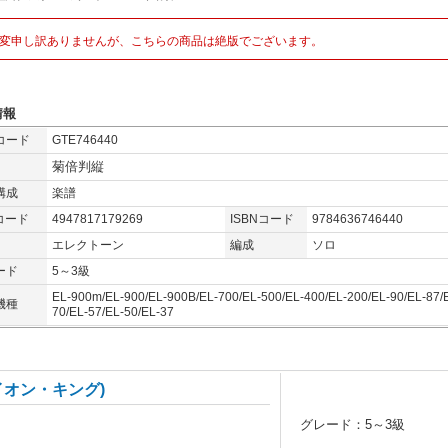
変申し訳ありませんが、こちらの商品は絶版でございます。
情報
コード
GTE746440
菊倍判縦
構成
楽譜
コード
4947817179269
ISBNコード
9784636746440
エレクトーン
編成
ソロ
ード
5～3級
EL-900m/EL-900/EL-900B/EL-700/EL-500/EL-400/EL-200/EL-90/EL-87/
機種
70/EL-57/EL-50/EL-37
イオン・キング)
グレード：5～3級