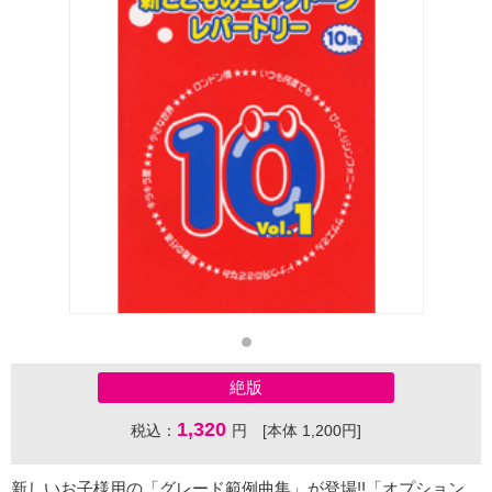
絶版
1,320
税込：
円 [本体 1,200円]
新しいお子様用の「グレード範例曲集」が登場!!「オプション