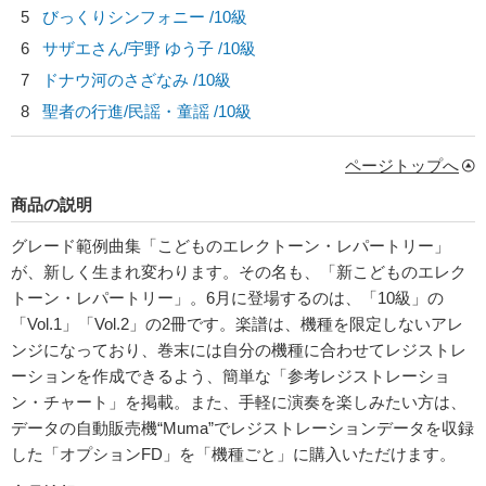
5
びっくりシンフォニー /10級
6
サザエさん/
宇野 ゆう子
/10級
7
ドナウ河のさざなみ /10級
8
聖者の行進/
民謡・童謡
/10級
ページトップへ
商品の説明
グレード範例曲集「こどものエレクトーン・レパートリー」
が、新しく生まれ変わります。その名も、「新こどものエレク
トーン・レパートリー」。6月に登場するのは、「10級」の
「Vol.1」「Vol.2」の2冊です。楽譜は、機種を限定しないアレ
ンジになっており、巻末には自分の機種に合わせてレジストレ
ーションを作成できるよう、簡単な「参考レジストレーショ
ン・チャート」を掲載。また、手軽に演奏を楽しみたい方は、
データの自動販売機“Muma”でレジストレーションデータを収録
した「オプションFD」を「機種ごと」に購入いただけます。