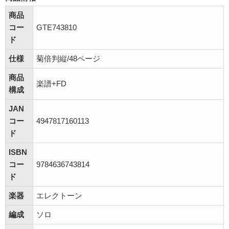
商品
コー
GTE743810
ド
仕様
菊倍判縦/48ページ
商品
楽譜+FD
構成
JAN
コー
4947817160113
ド
ISBN
コー
9784636743814
ド
楽器
エレクトーン
編成
ソロ