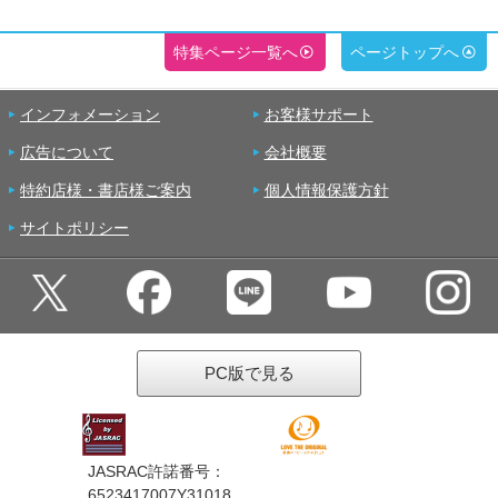
特集ページ一覧へ
ページトップへ
インフォメーション
お客様サポート
広告について
会社概要
特約店様・書店様ご案内
個人情報保護方針
サイトポリシー
PC版で見る
JASRAC許諾番号：
6523417007Y31018