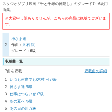
スタジオジブリ映画『千と千尋の神隠し』のグレード7～6級用
曲集。
※大変申し訳ありませんが、こちらの商品は絶版でございま
す。
神さま達
2
作曲：
久石 譲
グレード：6級
収載曲一覧
7曲を収載
収載曲の詳細
1
いつも何度でも/
木村 弓
/7級
2
神さま達 /6級
3
仕事はつらいぜ /7級
4
あの夏へ /6級
5
あの日の川 /7級