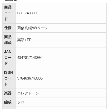
商品
コー
GTE743390
ド
仕様
菊倍判縦/48ページ
商品
楽譜+FD
構成
JAN
コー
4947817143994
ド
ISBN
コー
9784636743395
ド
楽器
エレクトーン
編成
ソロ