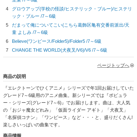
4
グロウアップ(学校の怪談/ヒステリック・ブルー)/
ヒステリ
ック・ブルー
/7～6級
5
だまって俺についてこい(こちら葛飾区亀有交番前派出/
天
童 よしみ
/7～6級
6
Believe(ワンピース/Folder5)/
Folder5
/7～6級
7
CHANGE THE WORLD(犬夜叉/V6)/
V6
/7～6級
ページトップへ
商品の説明
『エレクトーンでひくアニメ』シリーズで年1回お届けしていた
グレード7～6級用のアニメ曲集。新シリーズでは『ポピュラ
ー・シリーズ(グレード7～6)』でお届けします。曲は、大人気
の「おジャ魔女どれみ」「仮面ライダー アギト」「犬夜叉」
「名探偵コナン」「ワンピース」など・・・と、盛りだくさん!
楽しさいっぱいの曲集です。
商品情報