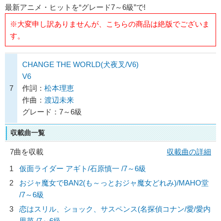
最新アニメ・ヒットを“グレード7～6級”で!
※大変申し訳ありませんが、こちらの商品は絶版でございま
す。
CHANGE THE WORLD(犬夜叉/V6)
V6
7
作詞：
松本理恵
作曲：
渡辺未来
グレード：7～6級
収載曲一覧
7曲を収載
収載曲の詳細
1
仮面ライダー アギト/
石原慎一
/7～6級
2
おジャ魔女でBAN2(も～っとおジャ魔女どれみ)/
MAHO堂
/7～6級
3
恋はスリル、ショック、サスペンス(名探偵コナン/愛/
愛内
里菜
/7～6級