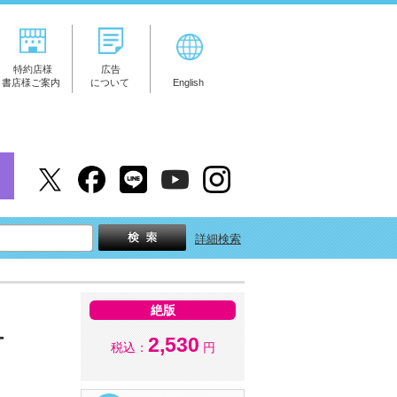
特約店様
広告
書店様ご案内
について
English
詳細検索
絶版
ー
2,530
税込：
円