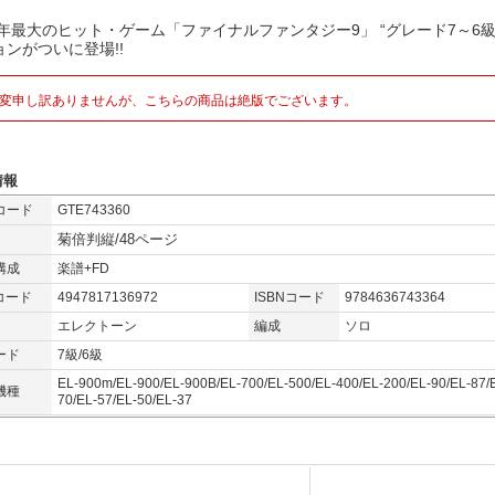
00年最大のヒット・ゲーム「ファイナルファンタジー9」 “グレード7～6級
ョンがついに登場!!
変申し訳ありませんが、こちらの商品は絶版でございます。
情報
コード
GTE743360
菊倍判縦/48ページ
構成
楽譜+FD
コード
4947817136972
ISBNコード
9784636743364
エレクトーン
編成
ソロ
ード
7級/6級
EL-900m/EL-900/EL-900B/EL-700/EL-500/EL-400/EL-200/EL-90/EL-87/
機種
70/EL-57/EL-50/EL-37