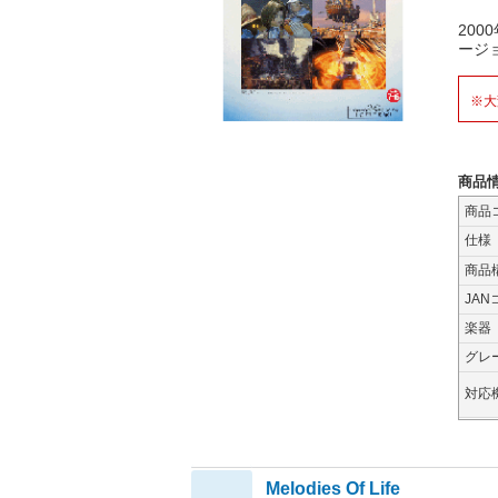
20
ージ
※大
商品
商品
仕様
商品
JAN
楽器
グレ
対応
Melodies Of Life