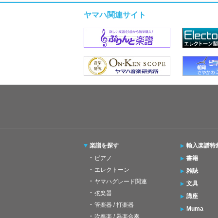
ヤマハ関連サイト
楽譜を探す
輸入楽譜特
ピアノ
書籍
エレクトーン
雑誌
ヤマハグレード関連
文具
弦楽器
講座
管楽器 / 打楽器
Muma
吹奏楽 / 器楽合奏