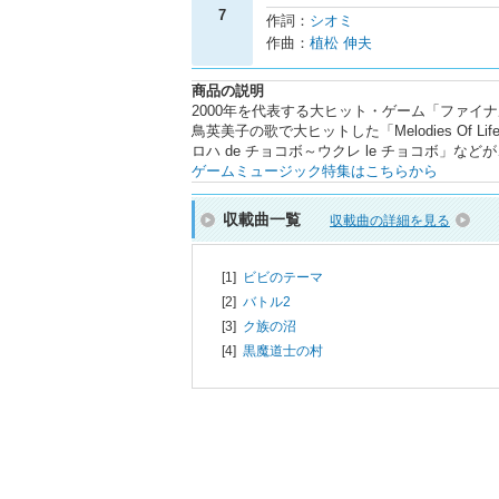
7
作詞：
シオミ
作曲：
植松 伸夫
商品の説明
2000年を代表する大ヒット・ゲーム「ファイ
鳥英美子の歌で大ヒットした「Melodies Of L
ロハ de チョコボ～ウクレ le チョコボ」
ゲームミュージック特集はこちらから
収載曲一覧
収載曲の詳細を見る
[1]
ビビのテーマ
[2]
バトル2
[3]
ク族の沼
[4]
黒魔道士の村