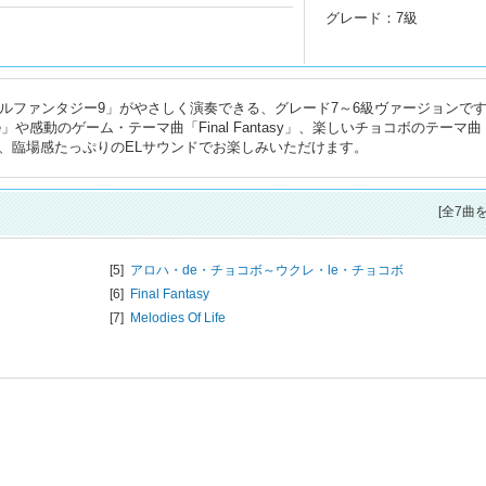
グレード：7級
ナルファンタジー9」がやさしく演奏できる、グレード7～6級ヴァージョンで
ife」や感動のゲーム・テーマ曲「Final Fantasy」、楽しいチョコボのテーマ
などが、臨場感たっぷりのELサウンドでお楽しみいただけます。
[全7曲
[5]
アロハ・de・チョコボ～ウクレ・le・チョコボ
[6]
Final Fantasy
[7]
Melodies Of Life