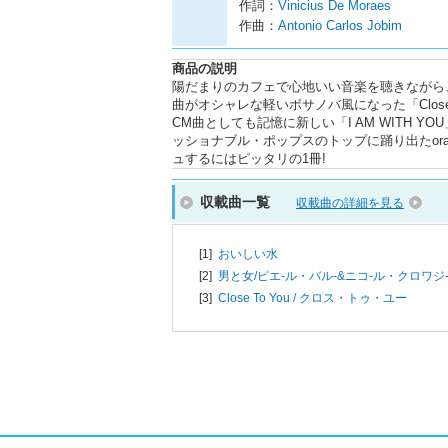
作詞：
Vinicius De Moraes
作曲：
Antonio Carlos Jobim
商品の説明
陽だまりのカフェで心地いい音楽を聴きながら
曲がオシャレな軽いボサノバ風になった「Clos
CM曲としても記憶に新しい「I AM WITH
ッショナブル・ポップスのトップに踊り出たorang
ュするにはピッタリの1冊!
収載曲一覧
収載曲の詳細を見る
[1]
おいしい水
[2]
男と女/
ピエ-ル・バル-&ニコ-ル・クロワジ
[3]
Close To You / クロス・トゥ・ユー