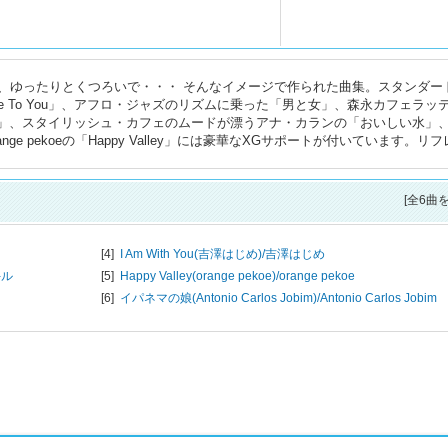
、ゆったりとくつろいで・・・ そんなイメージで作られた曲集。スタンダー
e To You」、アフロ・ジャズのリズムに乗った「男と女」、森永カフェラッ
 YOU」、スタイリッシュ・カフェのムードが漂うアナ・カランの「おいしい水」
e pekoeの「Happy Valley」には豪華なXGサポートが付いています。リ
[全6曲
[4]
I Am With You(吉澤はじめ)/
吉澤はじめ
-ル
[5]
Happy Valley(orange pekoe)/
orange pekoe
[6]
イパネマの娘(Antonio Carlos Jobim)/
Antonio Carlos Jobim