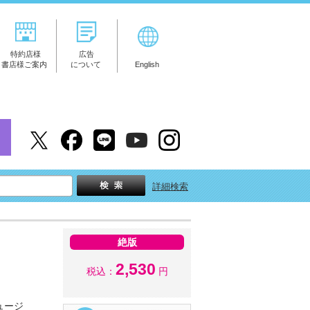
特約店様
広告
書店様ご案内
について
English
詳細検索
絶版
2,530
税込：
円
ュージ