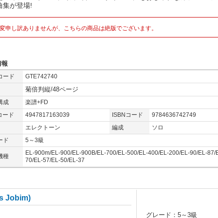
曲集が登場!
変申し訳ありませんが、こちらの商品は絶版でございます。
情報
コード
GTE742740
菊倍判縦/48ページ
構成
楽譜+FD
コード
4947817163039
ISBNコード
9784636742749
エレクトーン
編成
ソロ
ード
5～3級
EL-900m/EL-900/EL-900B/EL-700/EL-500/EL-400/EL-200/EL-90/EL-87/
機種
70/EL-57/EL-50/EL-37
 Jobim)
グレード：5～3級