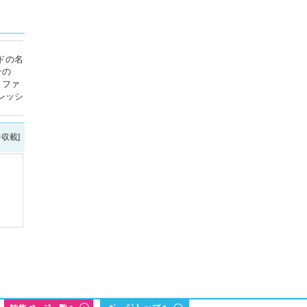
ドの名
テの
、ファ
フレッシ
を収載]