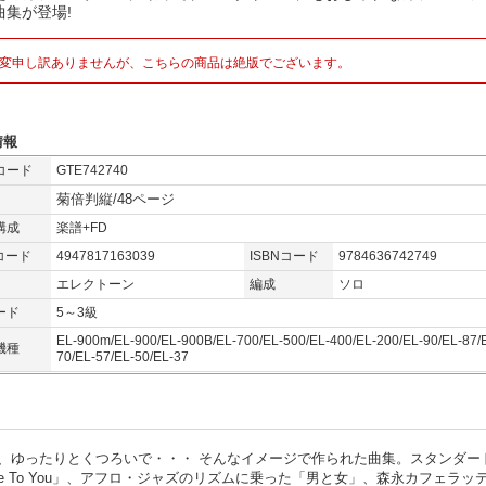
曲集が登場!
変申し訳ありませんが、こちらの商品は絶版でございます。
情報
コード
GTE742740
菊倍判縦/48ページ
構成
楽譜+FD
コード
4947817163039
ISBNコード
9784636742749
エレクトーン
編成
ソロ
ード
5～3級
EL-900m/EL-900/EL-900B/EL-700/EL-500/EL-400/EL-200/EL-90/EL-87/
機種
70/EL-57/EL-50/EL-37
、ゆったりとくつろいで・・・ そんなイメージで作られた曲集。スタンダー
e To You」、アフロ・ジャズのリズムに乗った「男と女」、森永カフェラッ