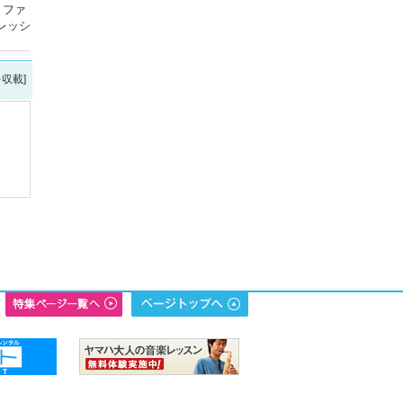
、ファ
フレッシ
を収載]