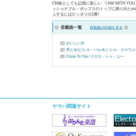
CM曲としても記憶に新しい「I AM WITH
ッショナブル・ポップスのトップに踊り出たorang
ュするにはピッタリの1冊!
収載曲一覧
収載曲の詳細を見る
[1]
おいしい水
[2]
男と女/
ピエ-ル・バル-&ニコ-ル・クロワジ
[3]
Close To You / クロス・トゥ・ユー
ヤマハ関連サイト