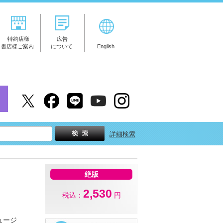
特約店様
広告
書店様ご案内
について
English
詳細検索
絶版
2,530
税込：
円
ュージ