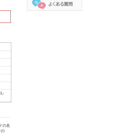
EL-
ドの名
テの