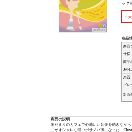
ック
※大
商品
商品
仕様
商品
JAN
楽器
グレ
対応
商品の説明
陽だまりのカフェで心地いい音楽を聴きながら
曲がオシャレな軽いボサノバ風になった「Clos