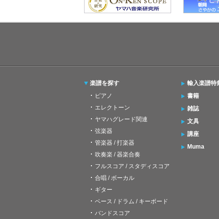
楽譜を探す
輸入楽譜特
ピアノ
書籍
エレクトーン
雑誌
ヤマハグレード関連
文具
弦楽器
講座
管楽器 / 打楽器
Muma
吹奏楽 / 器楽合奏
フルスコア / スタディスコア
合唱 / ボーカル
ギター
ベース / ドラム / キーボード
バンドスコア