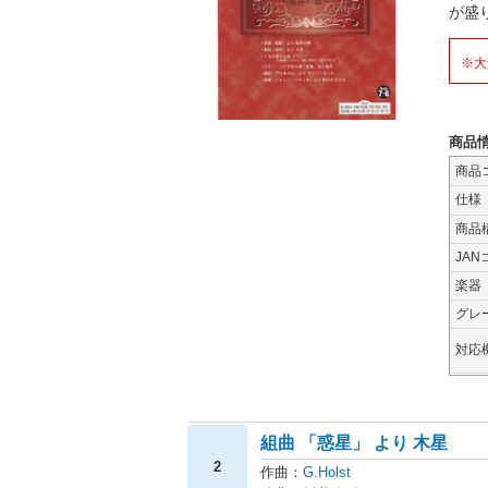
が盛り
※大
商品
商品
仕様
商品
JAN
楽器
グレ
対応
組曲 「惑星」 より 木星
2
作曲：
G.Holst