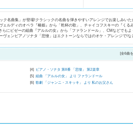
シック名曲集」が登場!クラシックの名曲を弾きやすいアレンジでお楽しみいた
ヴェルディのオペラ『椿姫』から「乾杯の歌」、チャイコフスキーの『くる
!さらにビゼーの組曲『アルルの女』から「ファランドール」、CMなどでもよ
ーヴェンピアノソナタ「悲愴」はエクトーンならではのオケ・アレンジで!な
[全6曲
[4]
ピアノ・ソナタ 第8番 「悲愴」 第2楽章
[5]
組曲 「アルルの女」 より ファランドール
[6]
歌劇 「ジャンニ・スキッキ」 より 私のお父さん