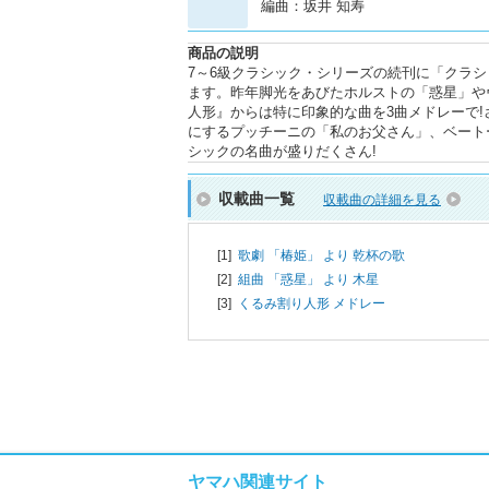
編曲：坂井 知寿
商品の説明
7～6級クラシック・シリーズの続刊に「クラ
ます。昨年脚光をあびたホルストの「惑星」や
人形』からは特に印象的な曲を3曲メドレーで
にするプッチーニの「私のお父さん」、ベート
シックの名曲が盛りだくさん!
収載曲一覧
収載曲の詳細を見る
[1]
歌劇 「椿姫」 より 乾杯の歌
[2]
組曲 「惑星」 より 木星
[3]
くるみ割り人形 メドレー
ヤマハ関連サイト