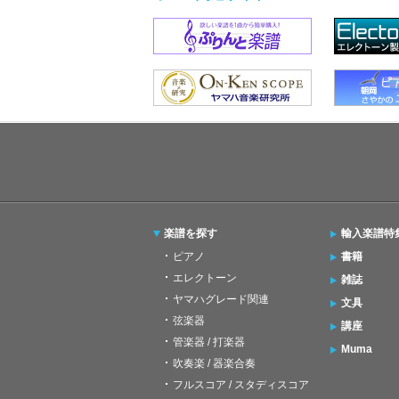
楽譜を探す
輸入楽譜特
ピアノ
書籍
エレクトーン
雑誌
ヤマハグレード関連
文具
弦楽器
講座
管楽器 / 打楽器
Muma
吹奏楽 / 器楽合奏
フルスコア / スタディスコア