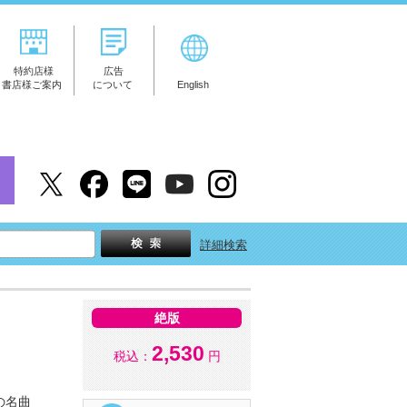
特約店様
広告
書店様ご案内
について
English
詳細検索
絶版
2,530
税込：
円
の名曲