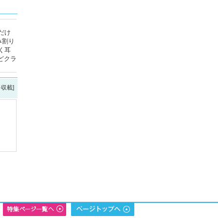
だけ
み割り
く耳
どクラ
を収載]