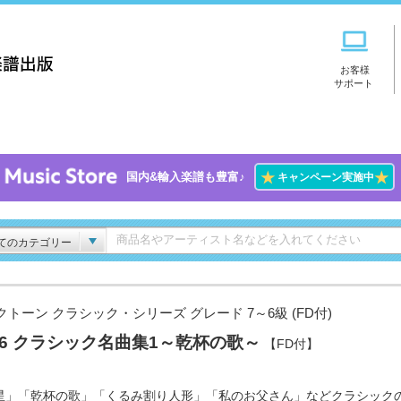
お客様
サポート
★
★
国内&輸入楽譜も豊富♪
キャンペーン実施中
てのカテゴリー
クトーン クラシック・シリーズ グレード 7～6級 (FD付)
l.6 クラシック名曲集1～乾杯の歌～
【FD付】
星」「乾杯の歌」「くるみ割り人形」「私のお父さん」などクラシック