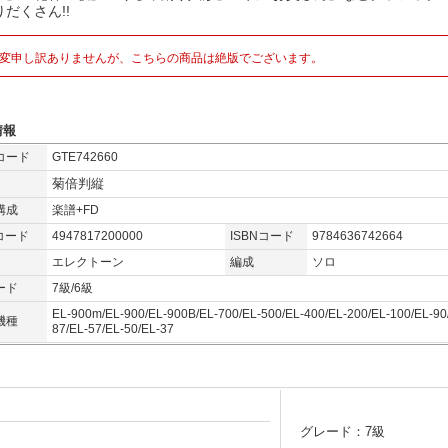
だくさん!!
変申し訳ありませんが、こちらの商品は絶版でございます。
情報
コード
GTE742660
菊倍判縦
構成
楽譜+FD
コード
4947817200000
ISBNコード
9784636742664
エレクトーン
編成
ソロ
ード
7級/6級
EL-900m/EL-900/EL-900B/EL-700/EL-500/EL-400/EL-200/EL-100/EL-90
機種
87/EL-57/EL-50/EL-37
グレード：7級