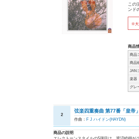
この
ンド
※大
商品
商品
商品
JAN
楽器
グレ
弦楽四重奏曲 第77番「皇帝」
2
作曲：
F J ハイドン(HAYDN)
商品の説明
エレクトーンスタイルの5弾目は、渡辺睦樹が