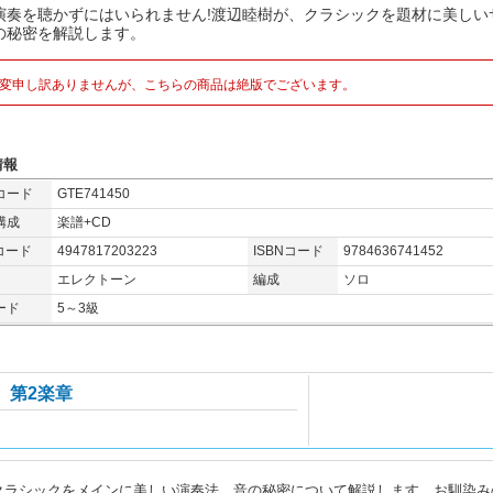
演奏を聴かずにはいられません!渡辺睦樹が、クラシックを題材に美しい
の秘密を解説します。
変申し訳ありませんが、こちらの商品は絶版でございます。
情報
コード
GTE741450
構成
楽譜+CD
コード
4947817203223
ISBNコード
9784636741452
エレクトーン
編成
ソロ
ード
5～3級
 第2楽章
クラシックをメインに美しい演奏法、音の秘密について解説します。お馴染み