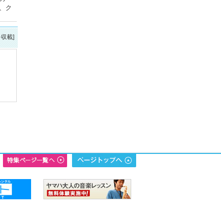
、ク
を収載]