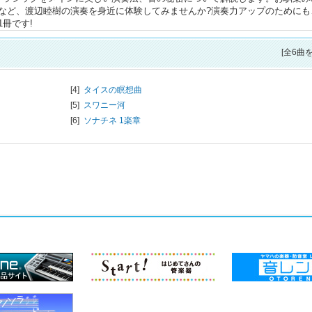
など、渡辺睦樹の演奏を身近に体験してみませんか?演奏力アップのためにも
冊です!
[全6曲
[4]
タイスの瞑想曲
[5]
スワニー河
[6]
ソナチネ 1楽章