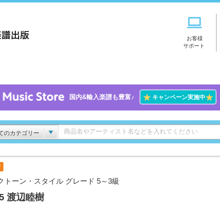
お客様
サポート
★
★
国内&輸入楽譜も豊富♪
キャンペーン実施中
てのカテゴリー
付
クトーン・スタイル グレード 5～3級
l.5 渡辺睦樹