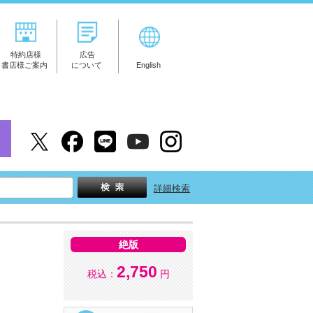
特約店様
広告
書店様ご案内
について
English
詳細検索
絶版
2,750
税込：
円