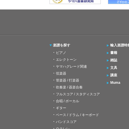
楽譜を探す
輸入楽譜特
ピアノ
書籍
エレクトーン
雑誌
ヤマハグレード関連
文具
弦楽器
講座
管楽器 / 打楽器
Muma
吹奏楽 / 器楽合奏
フルスコア / スタディスコア
合唱 / ボーカル
ギター
ベース / ドラム / キーボード
バンドスコア
ウクレレ