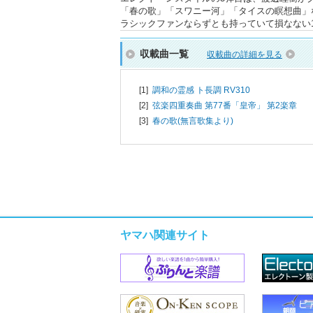
「春の歌」「スワニー河」「タイスの瞑想曲」
ラシックファンならずとも持っていて損なない1
収載曲一覧
収載曲の詳細を見る
[1]
調和の霊感 ト長調 RV310
[2]
弦楽四重奏曲 第77番「皇帝」 第2楽章
[3]
春の歌(無言歌集より)
ヤマハ関連サイト