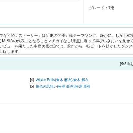
グレード：7級
「果てなく続くストーリー」はNHKの冬季五輪テーマソング。静かに、しかし確
に続くMISIAの代表曲となることマチガイなし!原点に返って再びいきおいを見せ
デビューを果たした中島美嘉の2ndは、前作から一転ビートを効かせたダンス
出版します!
[全5曲
[4]
Winter Bells(倉木 麻衣)/
倉木 麻衣
[5]
桃色片思想い(松浦 亜弥)/
松浦 亜弥