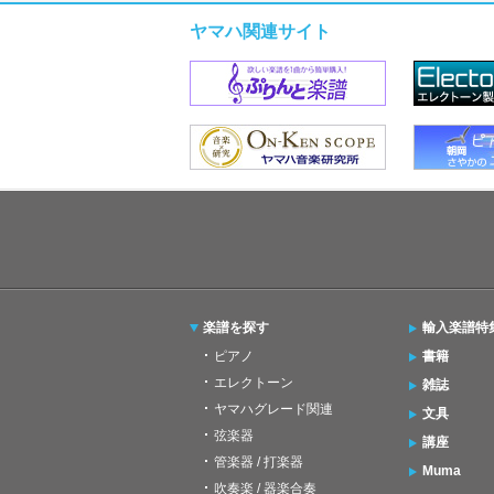
ヤマハ関連サイト
楽譜を探す
輸入楽譜特
ピアノ
書籍
エレクトーン
雑誌
ヤマハグレード関連
文具
弦楽器
講座
管楽器 / 打楽器
Muma
吹奏楽 / 器楽合奏