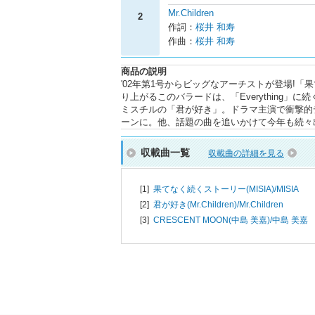
Mr.Children
2
作詞：
桜井 和寿
作曲：
桜井 和寿
商品の説明
'02年第1号からビッグなアーチストが登場!
り上がるこのバラードは、「Everything」
ミスチルの「君が好き」。ドラマ主演で衝撃的
ーンに。他、話題の曲を追いかけて今年も続々
収載曲一覧
収載曲の詳細を見る
[1]
果てなく続くストーリー(MISIA)/
MISIA
[2]
君が好き(Mr.Children)/
Mr.Children
[3]
CRESCENT MOON(中島 美嘉)/
中島 美嘉