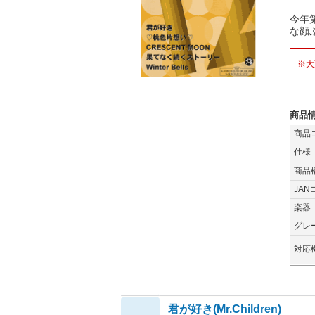
今年第
な顔
※大
商品
商品
仕様
商品
JAN
楽器
グレ
対応
君が好き(Mr.Children)