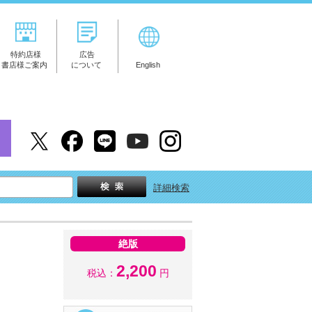
特約店様
広告
書店様ご案内
について
English
詳細検索
絶版
2,200
税込：
円