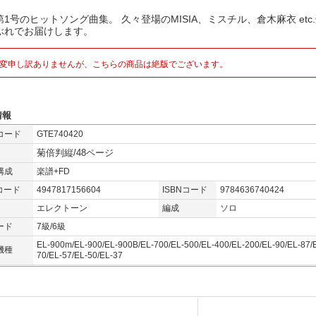
1号のヒットソング曲集。 久々登場のMISIA、ミスチル、倉木麻衣 etc
ぶれでお届けします。
変申し訳ありませんが、こちらの商品は絶版でございます。
情報
コード
GTE740420
菊倍判縦/48ページ
構成
楽譜+FD
コード
4947817156604
ISBNコード
9784636740424
エレクトーン
編成
ソロ
ード
7級/6級
EL-900m/EL-900/EL-900B/EL-700/EL-500/EL-400/EL-200/EL-90/EL-87/
機種
70/EL-57/EL-50/EL-37