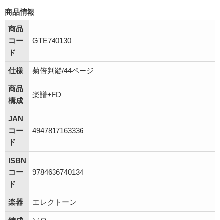
商品情報
商品
コー
GTE740130
ド
仕様
菊倍判縦/44ページ
商品
楽譜+FD
構成
JAN
コー
4947817163336
ド
ISBN
コー
9784636740134
ド
楽器
エレクトーン