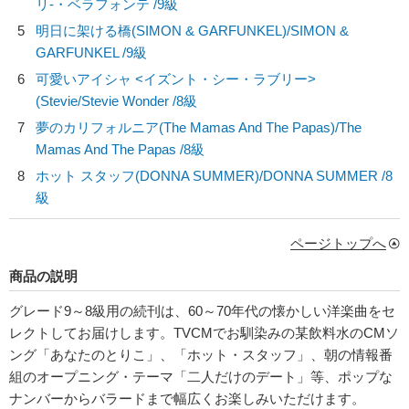
リ-・ベラフォンテ
/9級
5
明日に架ける橋(SIMON & GARFUNKEL)/
SIMON &
GARFUNKEL
/9級
6
可愛いアイシャ <イズント・シー・ラブリー>
(Stevie/
Stevie Wonder
/8級
7
夢のカリフォルニア(The Mamas And The Papas)/
The
Mamas And The Papas
/8級
8
ホット スタッフ(DONNA SUMMER)/
DONNA SUMMER
/8
級
ページトップへ
商品の説明
グレード9～8級用の続刊は、60～70年代の懐かしい洋楽曲をセ
レクトしてお届けします。TVCMでお馴染みの某飲料水のCMソ
ング「あなたのとりこ」、「ホット・スタッフ」、朝の情報番
組のオープニング・テーマ「二人だけのデート」等、ポップな
ナンバーからバラードまで幅広くお楽しみいただけます。