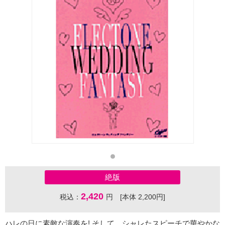
絶版
2,420
税込：
円 [本体 2,200円]
ハレの日に素敵な演奏を! そして、シャレたスピーチで華やかな