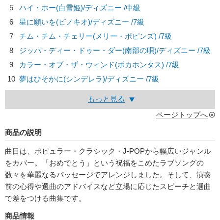
5
ハイ・ホー(白雪姫)/
ディズニー
/中級
6
星に願いを(ピノキオ)/
ディズニー
/7級
7
チム・チム・チェリー(メリー・ポピンズ) /7級
8
ジッパ・ディー・ドゥー・ダー(南部の唄)/
ディズニー
/7級
9
カラー・オブ・ザ・ウィンド(ポカホンタス) /7級
10
夢はひそかに(シンデレラ)/
ディズニー
/7級
もっと見る
ページトップへ
商品の説明
曲目は、ポピュラー・クラシック・J-POPから幅広いジャンル
をカバー。「おめでとう」という祝福をこめたラブソングの
数々を華麗なるパッセージでアレンジしました。そして、演奏
前の心得や選曲のアドバイスなど立場に応じたスピーチと選曲
で差をつける曲集です。
商品情報