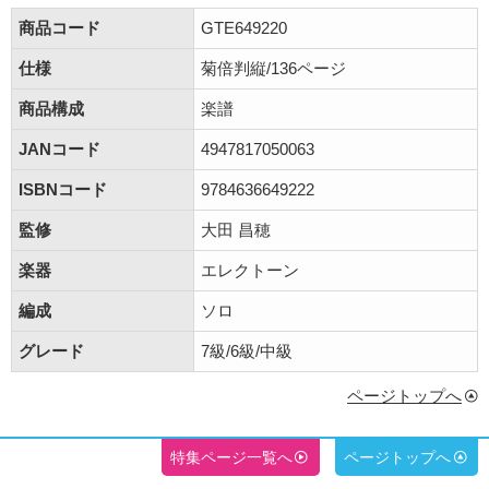
商品コード
GTE649220
仕様
菊倍判縦/136ページ
商品構成
楽譜
JANコード
4947817050063
ISBNコード
9784636649222
監修
大田 昌穂
楽器
エレクトーン
編成
ソロ
グレード
7級/6級/中級
ページトップへ
特集ページ一覧へ
ページトップへ