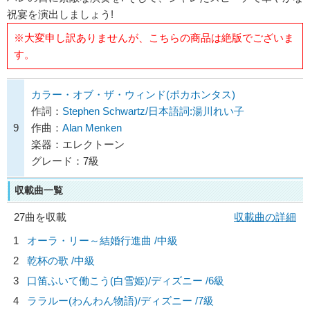
祝宴を演出しましょう!
※大変申し訳ありませんが、こちらの商品は絶版でございま
す。
カラー・オブ・ザ・ウィンド(ポカホンタス)
作詞：
Stephen Schwartz/日本語詞:湯川れい子
9
作曲：
Alan Menken
楽器：エレクトーン
グレード：7級
収載曲一覧
27曲を収載
収載曲の詳細
1
オーラ・リー～結婚行進曲 /中級
2
乾杯の歌 /中級
3
口笛ふいて働こう(白雪姫)/
ディズニー
/6級
4
ララルー(わんわん物語)/
ディズニー
/7級