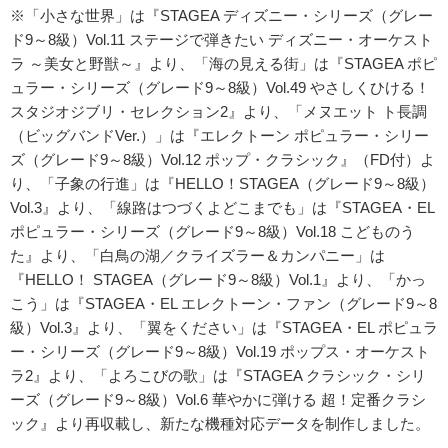
※「小さな世界」は『STAGEA ディズニー・シリーズ（グレー
ド9～8級）Vol.11 ステージで弾きたい ディズニー・オーケスト
ラ ～美女と野獣～』より、「海の見える街」は『STAGEA ポピ
ュラー・シリーズ（グレード9～8級）Vol.49 やさしくひける！
スタジオジブリ・セレクション2』より、「メヌエット ト長調
（ビッグバンドVer.）」は『エレクトーン ポピュラー・シリー
ズ（グレード9～8級）Vol.12 ポップ・クラシック』（FD付）よ
り、「子象の行進」は『HELLO！STAGEA（グレード9～8級）
Vol.3』より、「線路はつづくよどこまでも」は『STAGEA・EL
ポピュラー・シリーズ（グレード9～8級）Vol.18 こどものう
た』より、「白鳥の湖／クライズラー＆カンパニー」は
『HELLO！ STAGEA（グレード9～8級）Vol.1』より、「かっ
こう」は『STAGEA・EL エレクトーン・ファン（グレード9～8
級）Vol.3』より、「翼をください」は『STAGEA・EL ポピュラ
ー・シリーズ（グレード9～8級）Vol.19 ポップス・オーケスト
ラ2』より、「よろこびの歌」は『STAGEA クラシック・シリ
ーズ（グレード9～8級）Vol.6 華やかに弾ける 超！定番クラシ
ック』より再収載し、新たな機種対応データを制作しました。