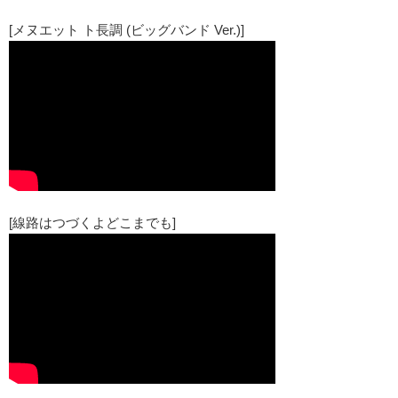
[メヌエット ト長調 (ビッグバンド Ver.)]
[線路はつづくよどこまでも]