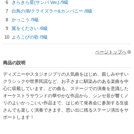
6
きらきら星(サンバ Ver.) /9級
7
白鳥の湖/
クライズラー&カンパニー
/8級
8
かっこう /9級
9
翼をください /8級
10
よろこびの歌 /9級
ページトップへ
商品の説明
ディズニーやスタジオジブリの人気曲をはじめ、親しみやすい
クラシックや世界民謡など、お子さまに馴染みのある楽曲を中
心に収載しています。どの曲も、ステージでの演奏を意識した
オーケストラサウンドの華やかな作品から、シンセ音が響くノ
リのよいかっこいい作品まで、はじめて発表会に参加する生徒
さんでも楽しく演奏できます。思い出に残るステージ演出をサ
ポートします！