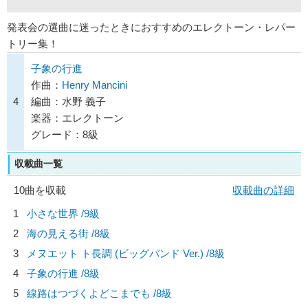
発表会の選曲に迷ったときにおすすめのエレクトーン・レパー
トリー集！
子象の行進
作曲：
Henry Mancini
4
編曲：水野 義子
楽器：エレクトーン
グレード：8級
収載曲一覧
10曲を収載
収載曲の詳細
1
小さな世界 /9級
2
海の見える街 /8級
3
メヌエット ト長調 (ビッグバンド Ver.) /8級
4
子象の行進 /8級
5
線路はつづくよどこまでも /8級