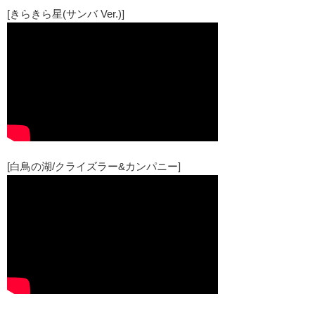
[きらきら星(サンバ Ver.)]
[白鳥の湖/クライズラー&カンパニー]