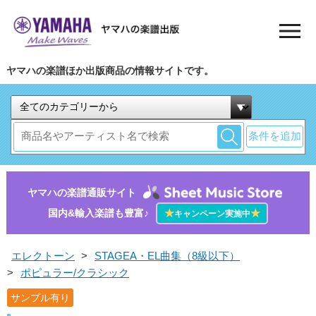
ヤマハの楽譜ほか出版商品の情報サイトです。
条件を追加
ヤマハの楽譜通販サイト
国内&輸入楽譜も豊富♪
★
★
キャンペーン実施中
エレクトーン
>
STAGEA・EL曲集（8級以下）
>
ポピュラー/クラシック
サンプル有り