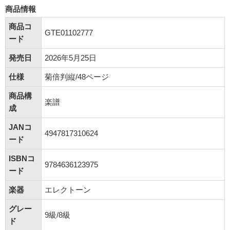
商品情報
商品コ
GTE01102777
ード
発売日
2026年5月25日
仕様
菊倍判縦/48ページ
商品構
楽譜
成
JANコ
4947817310624
ード
ISBNコ
9784636123975
ード
楽器
エレクトーン
グレー
9級/8級
ド