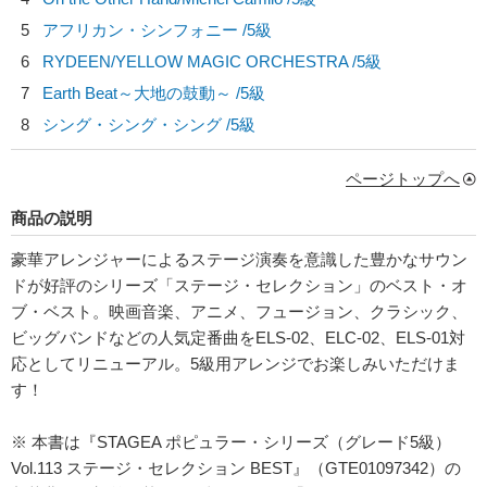
5
アフリカン・シンフォニー /5級
6
RYDEEN/
YELLOW MAGIC ORCHESTRA
/5級
7
Earth Beat～大地の鼓動～ /5級
8
シング・シング・シング /5級
ページトップへ
商品の説明
豪華アレンジャーによるステージ演奏を意識した豊かなサウン
ドが好評のシリーズ「ステージ・セレクション」のベスト・オ
ブ・ベスト。映画音楽、アニメ、フュージョン、クラシック、
ビッグバンドなどの人気定番曲をELS-02、ELC-02、ELS-01対
応としてリニューアル。5級用アレンジでお楽しみいただけま
す！
※ 本書は『STAGEA ポピュラー・シリーズ（グレード5級）
Vol.113 ステージ・セレクション BEST』（GTE01097342）の