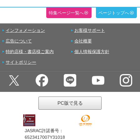
特集ページ一覧へ
ページトップへ
インフォメーション
お客様サポート
広告について
会社概要
特約店様・書店様ご案内
個人情報保護方針
サイトポリシー
PC版で見る
JASRAC許諾番号：
6523417007Y31018