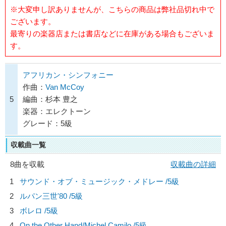
※大変申し訳ありませんが、こちらの商品は弊社品切れ中で
ございます。
最寄りの楽器店または書店などに在庫がある場合もございま
す。
アフリカン・シンフォニー
作曲：
Van McCoy
5
編曲：杉本 豊之
楽器：エレクトーン
グレード：5級
収載曲一覧
8曲を収載
収載曲の詳細
1
サウンド・オブ・ミュージック・メドレー /5級
2
ルパン三世'80 /5級
3
ボレロ /5級
4
On the Other Hand/
Michel Camilo
/5級