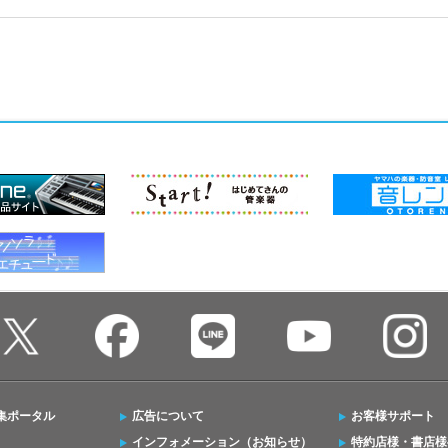
集ポータル
広告について
お客様サポート
インフォメーション（お知らせ）
特約店様・書店様