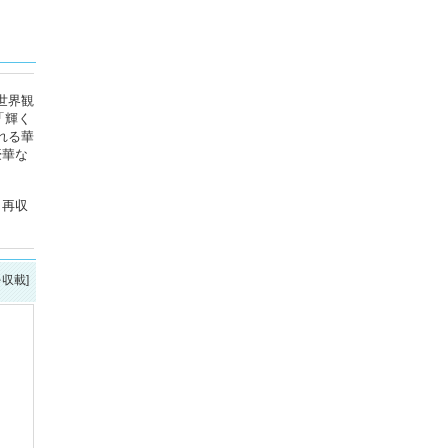
世界観
「輝く
れる華
豪華な
、再収
を収載]