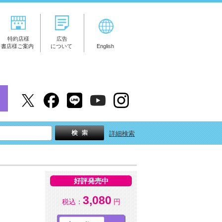
特約店様
広告
書店様ご案内
について
English
詳細検索
好評発売中
3,080
税込：
円