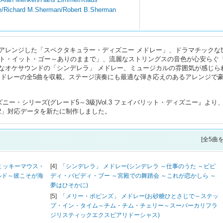
ine/Richard M.Sherman/Robert B.Sherman
アレンジした「スペクタキュラー・ディズニー メドレー」、ドラマチックな
ット・イット・ゴー～ありのままで」、流麗なストリングスの音色が心安らぐ
なオケサウンドの「シンデレラ」 メドレー、ミュージカルの雰囲気が感じら
メドレーの全5曲を収載。ステージ演奏にも最適な弾き応えのあるアレンジで
ズニー・シリーズ(グレード5～3級)Vol.3 フェイバリット・ディズニー』より
LC-02」対応データを新たに制作しました。
[全5曲
ミッキーマウス・
[4]
「シンデレラ」 メドレー(シンデレラ ～仕事のうた ～ビビ
ルド～彼こそが海
ディ・バビディ・ブー ～宮殿での舞踏会 ～これが恋かしら ～
夢はひそかに)
[5]
「メリー・ポピンズ」 メドレー(お砂糖ひとさじで～ステッ
プ・イン・タイム～チム・チム・チェリー～スーパーカリフラ
ジリスティックエクスピアリドーシャス)