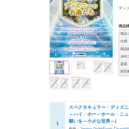
ディ
商品
商品
仕様
商品
JAN
楽器
対応
スペクタキュラー・ディズニ
～ハイ・ホー～ホール・ニュ
願いを～小さな世界～)
1
作曲：
Jimmie Dodd/Frank Churchil