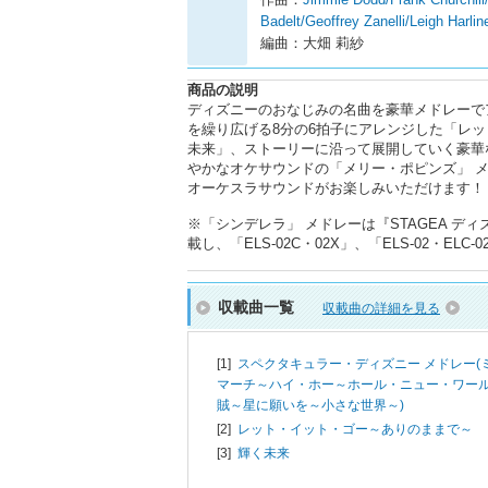
Badelt/Geoffrey Zanelli/Leigh Harl
編曲：大畑 莉紗
商品の説明
ディズニーのおなじみの名曲を豪華メドレーで
を繰り広げる8分の6拍子にアレンジした「レ
未来」、ストーリーに沿って展開していく豪華
やかなオケサウンドの「メリー・ポピンズ」 
オーケスラサウンドがお楽しみいただけます！
※「シンデレラ」 メドレーは『STAGEA ディ
載し、「ELS-02C・02X」、「ELS-02・E
収載曲一覧
収載曲の詳細を見る
[1]
スペクタキュラー・ディズニー メドレー(
マーチ～ハイ・ホー～ホール・ニュー・ワー
賊～星に願いを～小さな世界～)
[2]
レット・イット・ゴー～ありのままで～
[3]
輝く未来