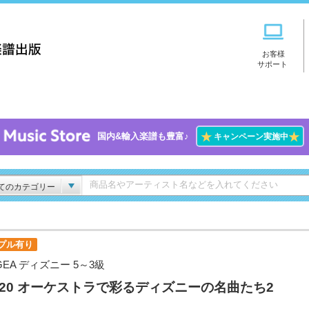
お客様
サポート
★
★
国内&輸入楽譜も豊富♪
キャンペーン実施中
てのカテゴリー
プル有り
GEA ディズニー 5～3級
l.20 オーケストラで彩るディズニーの名曲たち2