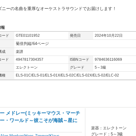
ズニーの名曲を重厚なオーケストラサウンドでお届けします！
情報
コード
GTE01101952
発売日
2024年10月22日
菊倍判縦/64ページ
構成
楽譜
コード
4947817304357
ISBNコード
9784636116069
エレクトーン
グレード
5～3級
機種
ELS-01C/ELS-01/ELS-01X/ELS-02C/ELS-02X/ELS-02/ELC-02
ー メドレー(ミッキーマウス・マーチ
ー・ワールド～彼こそが海賊～星に
楽器：エレクトーン
グレード：5～3級
l/Alan Menken/Hans Zimmer/Klaus