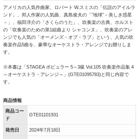
アメリカの人気作曲家、ロバート W.スミスの「伝説のアイルラ
ンド」、邦人作家の人気曲、真島俊夫の「"地球"－美しき惑星
－」、福田洋介の「さくらのうた」、吹奏楽の古典、ホルスト
の「吹奏楽のための第1組曲より シャコンヌ」、吹奏楽のアレ
ンジでも人気の「オーメンズ・オブ・ラブ」という、人気の吹
奏楽作品5曲を、豪華なオーケストラ・アレンジでお贈りしま
す。
※本書は「STAGEA ポピュラー 5～3級 Vol.105 吹奏楽作品集 4
～オーケストラ・アレンジ～」(GTE01095783)と同じ内容で
す。
商品情報
商品コー
GTE01101931
ド
発売日
2024年7月18日