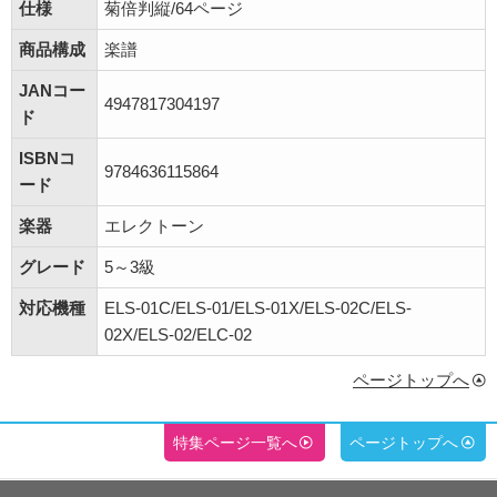
仕様
菊倍判縦/64ページ
商品構成
楽譜
JANコー
4947817304197
ド
ISBNコ
9784636115864
ード
楽器
エレクトーン
グレード
5～3級
対応機種
ELS-01C/ELS-01/ELS-01X/ELS-02C/ELS-
02X/ELS-02/ELC-02
ページトップへ
特集ページ一覧へ
ページトップへ