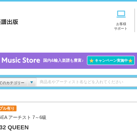
お客様
サポート
★
★
国内&輸入楽譜も豊富♪
キャンペーン実施中
てのカテゴリー
プル有り
GEA アーチスト 7～6級
.32 QUEEN