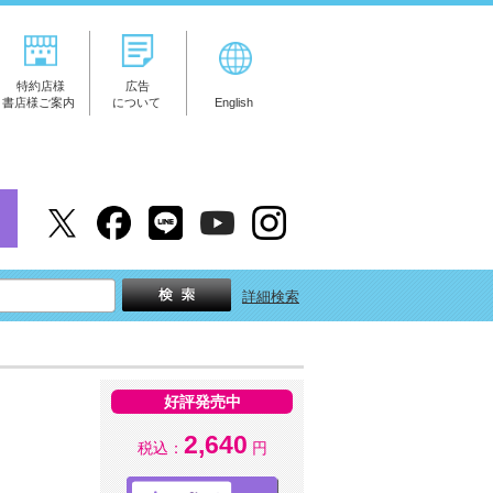
特約店様
広告
書店様ご案内
について
English
詳細検索
好評発売中
2,640
税込：
円