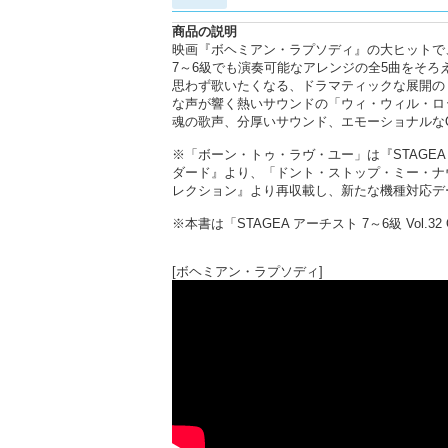
商品の説明
映画『ボヘミアン・ラプソディ』の大ヒットで
7～6級でも演奏可能なアレンジの全5曲をそろ
思わず歌いたくなる、ドラマティックな展開の
な声が響く熱いサウンドの「ウィ・ウィル・ロ
魂の歌声、分厚いサウンド、エモーショナルな
※「ボーン・トゥ・ラヴ・ユー」は『STAGEA・E
ダード』より、「ドント・ストップ・ミー・ナウ」は
レクション』より再収載し、新たな機種対応デ
※本書は「STAGEA アーチスト 7～6級 Vol.32
[ボヘミアン・ラプソディ]