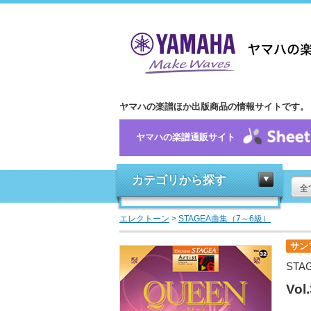
ヤマハの楽譜ほか出版商品の情報サイトです。
ヤマハの楽譜通販サイト
カテゴリから探す
全
エレクトーン
>
STAGEA曲集（7～6級）
サン
STA
Vol