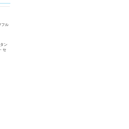
ワフル
。
スタン
・セ