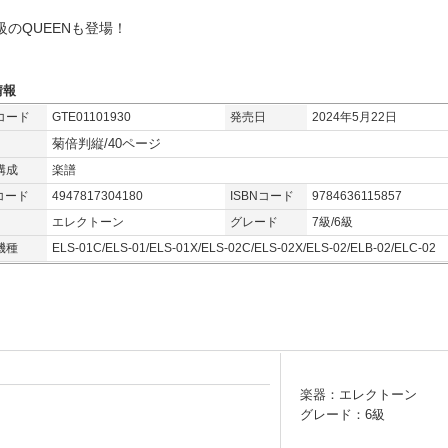
級のQUEENも登場！
情報
コード
GTE01101930
発売日
2024年5月22日
菊倍判縦/40ページ
構成
楽譜
コード
4947817304180
ISBNコード
9784636115857
エレクトーン
グレード
7級/6級
機種
ELS-01C/ELS-01/ELS-01X/ELS-02C/ELS-02X/ELS-02/ELB-02/ELC-02
楽器：エレクトーン
グレード：6級