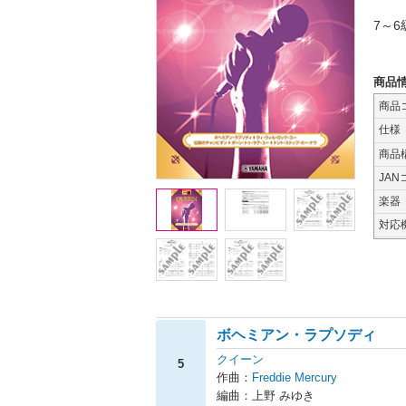
7～6
商品
商品
仕様
商品
JAN
楽器
対応
ボヘミアン・ラプソディ
クイーン
5
作曲：
Freddie Mercury
編曲：上野 みゆき