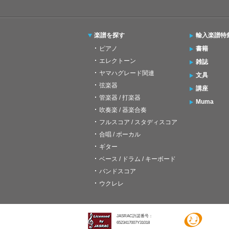
楽譜を探す
輸入楽譜特
ピアノ
書籍
エレクトーン
雑誌
ヤマハグレード関連
文具
弦楽器
講座
管楽器 / 打楽器
Muma
吹奏楽 / 器楽合奏
フルスコア / スタディスコア
合唱 / ボーカル
ギター
ベース / ドラム / キーボード
バンドスコア
ウクレレ
JASRAC許諾番号：
6523417007Y31018