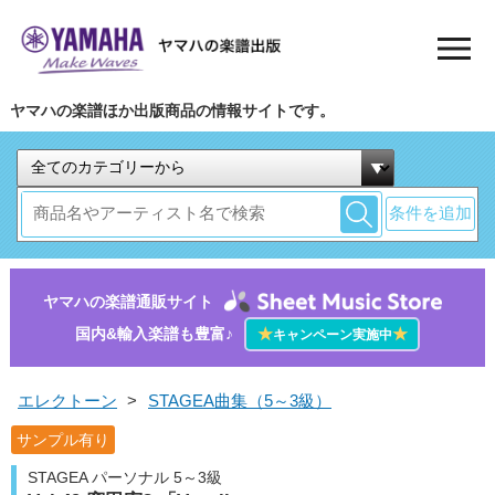
ヤマハの楽譜ほか出版商品の情報サイトです。
条件を追加
ヤマハの楽譜通販サイト
国内&輸入楽譜も豊富♪
★
★
キャンペーン実施中
エレクトーン
>
STAGEA曲集（5～3級）
サンプル有り
STAGEA パーソナル 5～3級