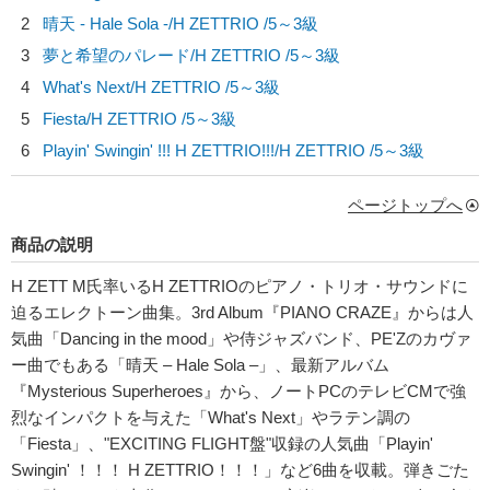
2
晴天 - Hale Sola -/
H ZETTRIO
/5～3級
3
夢と希望のパレード/
H ZETTRIO
/5～3級
4
What's Next/
H ZETTRIO
/5～3級
5
Fiesta/
H ZETTRIO
/5～3級
6
Playin' Swingin' !!! H ZETTRIO!!!/
H ZETTRIO
/5～3級
ページトップへ
商品の説明
H ZETT M氏率いるH ZETTRIOのピアノ・トリオ・サウンドに
迫るエレクトーン曲集。3rd Album『PIANO CRAZE』からは人
気曲「Dancing in the mood」や侍ジャズバンド、PE'Zのカヴァ
ー曲でもある「晴天 ‒ Hale Sola ‒」、最新アルバム
『Mysterious Superheroes』から、ノートPCのテレビCMで強
烈なインパクトを与えた「What's Next」やラテン調の
「Fiesta」、"EXCITING FLIGHT盤"収録の人気曲「Playin'
Swingin' ！！！ H ZETTRIO！！！」など6曲を収載。弾きごた