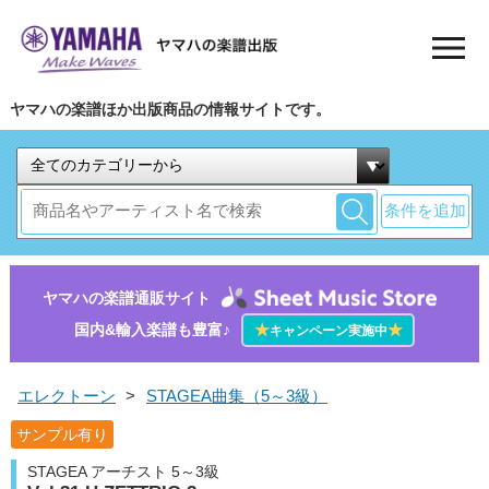
ヤマハの楽譜ほか出版商品の情報サイトです。
条件を追加
ヤマハの楽譜通販サイト
国内&輸入楽譜も豊富♪
★
★
キャンペーン実施中
エレクトーン
>
STAGEA曲集（5～3級）
サンプル有り
STAGEA アーチスト 5～3級