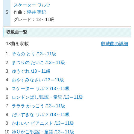
スケーター ワルツ
5
作曲：
坪井 実紀
グレード：13～11級
収載曲一覧
18曲を収載
収載曲の詳細
1
そらの とり /13～11級
2
まつりの たいこ /13～11級
3
ゆうぐれ /13～11級
4
おやすみなさい /13～11級
5
スケーター ワルツ /13～11級
6
ロンドンばし/
民謡・童謡
/13～11級
7
ラララ かっこう /13～11級
8
だいすきな ワルツ /13～11級
9
かわいい ピアニスト /13～11級
10
ゆりかご/
民謡・童謡
/13～11級