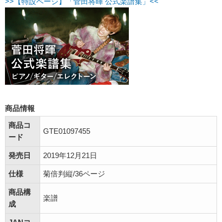
>>【特設ページ】「菅田将暉 公式楽譜集」<<
商品情報
商品コ
GTE01097455
ード
発売日
2019年12月21日
仕様
菊倍判縦/36ページ
商品構
楽譜
成