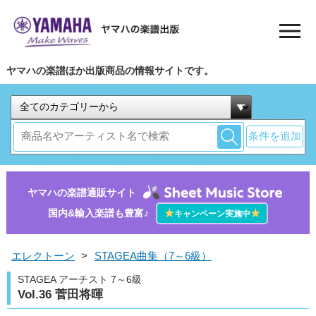
ヤマハの楽譜ほか出版商品の情報サイトです。
条件を追加
ヤマハの楽譜通販サイト
国内&輸入楽譜も豊富♪
★
★
キャンペーン実施中
エレクトーン
>
STAGEA曲集（7～6級）
STAGEA アーチスト 7～6級
Vol.36 菅田将暉