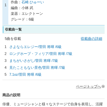
作曲：
石崎 ひゅーい
1
編曲：小林 武
楽器：エレクトーン
グレード：6級
収載曲一覧
5曲を収載
収載曲の詳細
1
さよならエレジー/
菅田 将暉
/6級
2
ロングホープ・フィリア/
菅田 将暉
/7級
3
まちがいさがし/
菅田 将暉
/7級
4
見たこともない景色/
菅田 将暉
/7級
5
7.1oz/
菅田 将暉
/6級
ページトップへ
商品の説明
俳優、ミュージシャンと様々なステージで自身を表現し、活躍