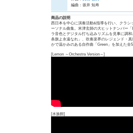
編曲：坂井 知寿
商品の説明
西日本を中心に演奏活動&指導を行い、クラシ
ーソナル曲集。米津玄師の大ヒットナンバー「L
ラ音色とデジタル打ち込みリズムを見事に調和
条旗よ永遠なれ」、吹奏楽界のレジェンド・真島
かで温かみのある自作曲「Green」を加えた
[Lemon ～Orchestra Version～]
[水族館]