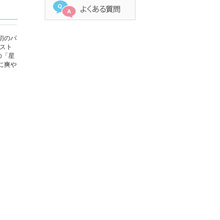
初のパ
ケスト
の「星
に爽や