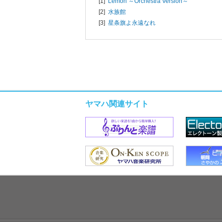
[1]
Lemon ～Orchestra Version～
[2]
水族館
[3]
星条旗よ永遠なれ
ヤマハ関連サイト