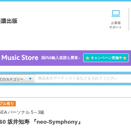
お客様
サポート
★
★
国内&輸入楽譜も豊富♪
キャンペーン実施中
てのカテゴリー
プル有り
GEA パーソナル 5～3級
l.60 坂井知寿 『neo-Symphony』