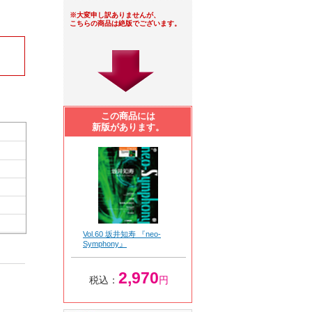
※大変申し訳ありませんが、
こちらの商品は絶版でございます。
この商品には
新版があります。
Vol.60 坂井知寿 『neo-
Symphony』
2,970
税込：
円