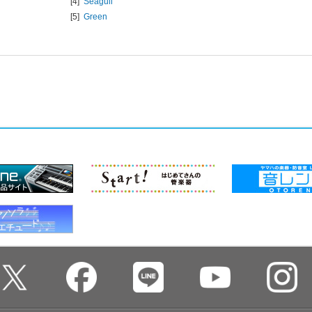
[4]
Seagull
[5]
Green