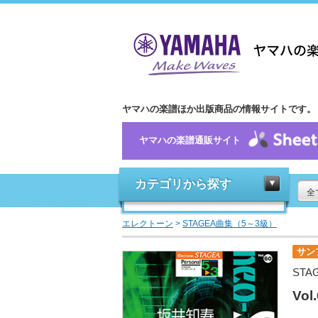
ヤマハの楽譜ほか出版商品の情報サイトです。
ヤマハの楽譜通販サイト
カテゴリから探す
全
エレクトーン
>
STAGEA曲集（5～3級）
サン
STA
Vo