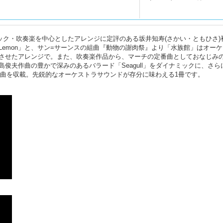
ック・吹奏楽を中心としたアレンジに定評のある坂井知寿(さかい・ともひさ)
emon」と、サン=サーンスの組曲『動物の謝肉祭』より「水族館」はオー
させたアレンジで。また、吹奏楽作品から、マーチの定番曲としておなじみ
俊夫作曲の豊かで深みのあるバラード「Seagull」をダイナミックに、さら
全5曲を収載。先鋭的なオーケストラサウンドが存分に味わえる1冊です。