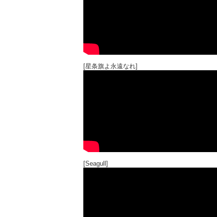
[星条旗よ永遠なれ]
[Seagull]