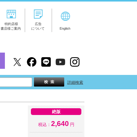
特約店様
広告
書店様ご案内
について
English
詳細検索
絶版
2,640
税込：
円