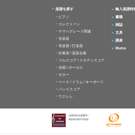
楽譜を探す
輸入楽譜特
ピアノ
書籍
エレクトーン
雑誌
ヤマハグレード関連
文具
弦楽器
講座
管楽器 / 打楽器
Muma
吹奏楽 / 器楽合奏
フルスコア / スタディスコア
合唱 / ボーカル
ギター
ベース / ドラム / キーボード
バンドスコア
ウクレレ
JASRAC許諾番号：
6523417007Y31018