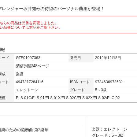
アレンジャー坂井知寿の待望のパーソナル曲集が登場！
ちらの商品は品番を変更しました。
い品番については右記をご覧下さい。
情報
コード
GTE01097363
発売日
2019年12月8日
菊倍判縦/48ページ
構成
楽譜
コード
4947817284116
ISBNコード
9784636973631
エレクトーン
グレード
5～3級
機種
ELS-01C/ELS-01/ELS-01X/ELS-02C/ELS-02X/ELS-02/ELC-02
楽器：エレクトーン
奏楽のための協奏曲 第2楽章
グレード：5～3級