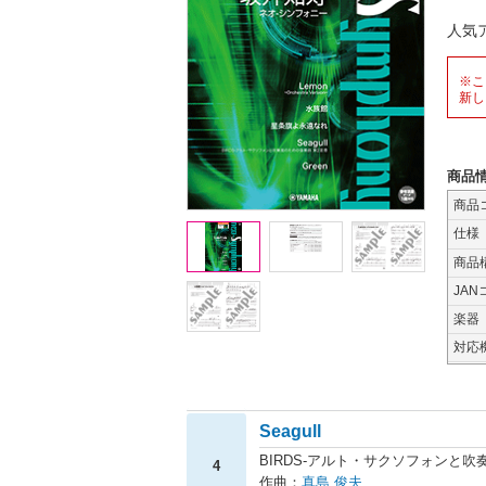
人気
※こ
新し
商品
商品
仕様
商品
JAN
楽器
対応
Seagull
BIRDS-アルト・サクソフォンと吹
4
作曲：
真島 俊夫