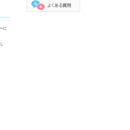
ーに
まし