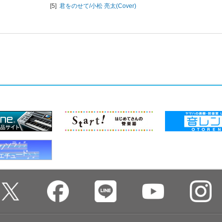
[5]
君をのせて/
小松 亮太(Cover)