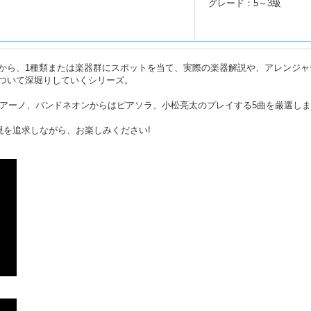
グレード：5～3級
から、1種類または楽器群にスポットを当て、実際の楽器解説や、アレンジャ
ついて深堀りしていくシリーズ。
リアーノ、バンドネオンからはピアソラ、小松亮太のプレイする5曲を厳選し
、表現を追求しながら、お楽しみください!