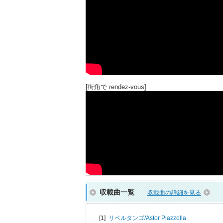
[街角で rendez-vous]
収載曲一覧
収載曲の詳細を見る
[1]
リベルタンゴ/
Astor Piazzolla