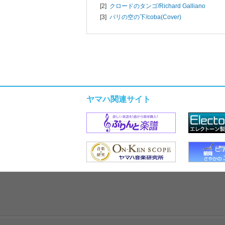
[2]
クロードのタンゴ/
Richard Galliano
[3]
パリの空の下/
coba(Cover)
ヤマハ関連サイト