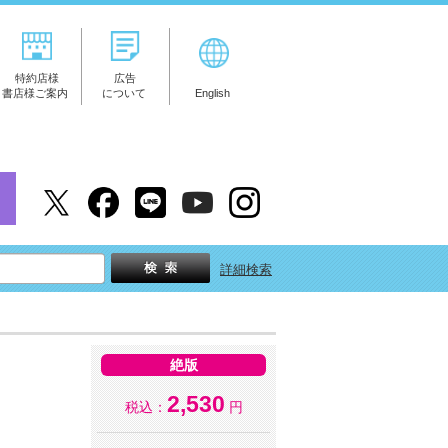
特約店様
広告
書店様ご案内
について
English
詳細検索
絶版
2,530
税込：
円