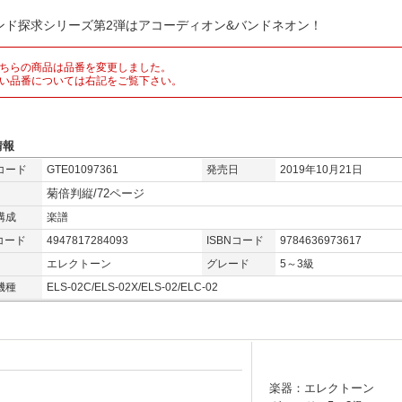
ンド探求シリーズ第2弾はアコーディオン&バンドネオン！
ちらの商品は品番を変更しました。
い品番については右記をご覧下さい。
情報
コード
GTE01097361
発売日
2019年10月21日
菊倍判縦/72ページ
構成
楽譜
コード
4947817284093
ISBNコード
9784636973617
エレクトーン
グレード
5～3級
機種
ELS-02C/ELS-02X/ELS-02/ELC-02
楽器：エレクトーン