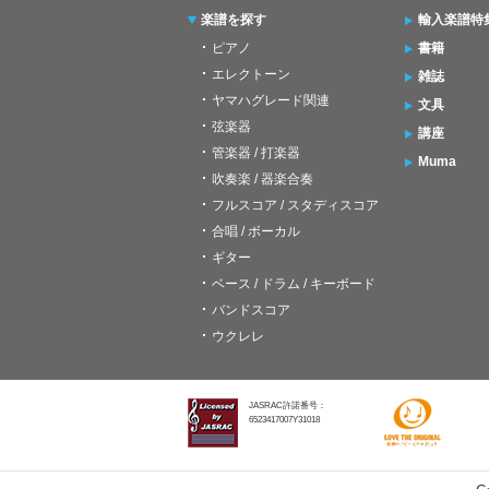
楽譜を探す
輸入楽譜特
ピアノ
書籍
エレクトーン
雑誌
ヤマハグレード関連
文具
弦楽器
講座
管楽器 / 打楽器
Muma
吹奏楽 / 器楽合奏
フルスコア / スタディスコア
合唱 / ボーカル
ギター
ベース / ドラム / キーボード
バンドスコア
ウクレレ
JASRAC許諾番号：
6523417007Y31018