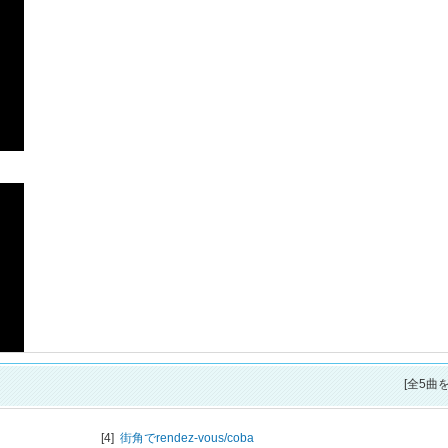
[全5曲
[4]
街角でrendez-vous/
coba