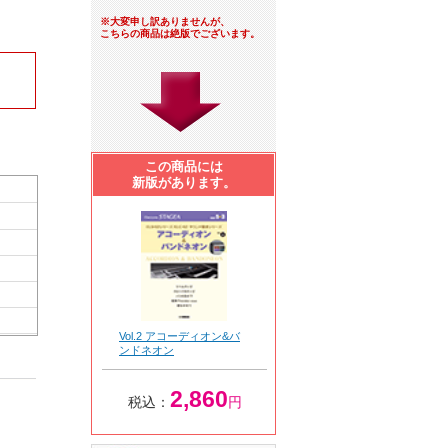
※大変申し訳ありませんが、
こちらの商品は絶版でございます。
この商品には
新版があります。
Vol.2 アコーディオン&バ
ンドネオン
2,860
税込：
円