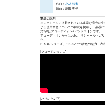
作曲：
小林 靖宏
編曲：島田 聖子
商品の説明
エレクトーンに搭載されている多彩な音色の中
よる使用音色についての解説を掲載し、楽器に
第2弾はアコーディオン&バンドネオンです。
アコーディオンからはcoba、リシャール・ガ
た。
ELS-02シリーズ、ELC-02での音色の魅力
[クロードのタンゴ]
[パリの空の下]