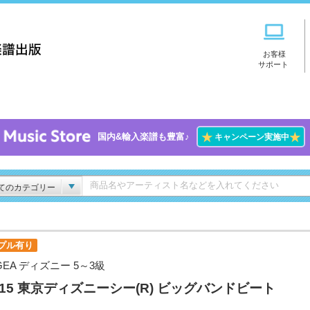
お客様
サポート
★
★
国内&輸入楽譜も豊富♪
キャンペーン実施中
てのカテゴリー
プル有り
GEA ディズニー 5～3級
l.15 東京ディズニーシー(R) ビッグバンドビート