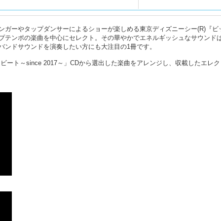
ンガーやタップダンサーによるショーが楽しめる東京ディズニーシー(R)『ビ
プテンポの楽曲を中心にセレクト。その華やかでエネルギッシュなサウンド
バンドサウンドを演奏したい方にも大注目の1冊です。
ビート～since 2017～」CDから選出した楽曲をアレンジし、収載したエレ