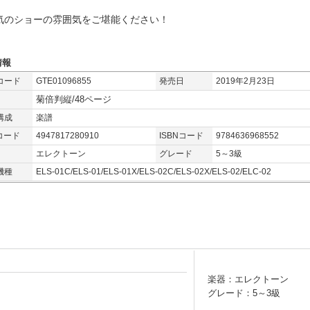
気のショーの雰囲気をご堪能ください！
情報
コード
GTE01096855
発売日
2019年2月23日
菊倍判縦/48ページ
構成
楽譜
コード
4947817280910
ISBNコード
9784636968552
エレクトーン
グレード
5～3級
機種
ELS-01C/ELS-01/ELS-01X/ELS-02C/ELS-02X/ELS-02/ELC-02
楽器：エレクトーン
グレード：5～3級