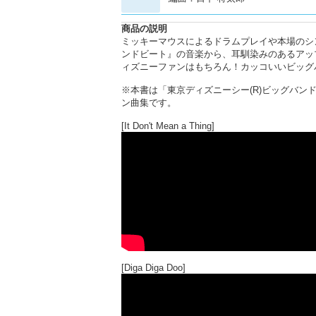
商品の説明
ミッキーマウスによるドラムプレイや本場のシ
ンドビート』の音楽から、耳馴染みのあるアッ
ィズニーファンはもちろん！カッコいいビッグ
※本書は「東京ディズニーシー(R)ビッグバンド
ン曲集です。
[It Don't Mean a Thing]
[Diga Diga Doo]