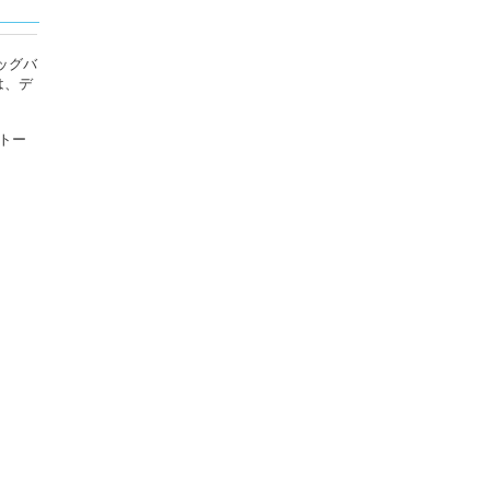
ッグバ
は、デ
クトー