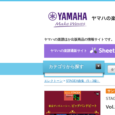
ヤマハの楽譜ほか出版商品の情報サイトです。
ヤマハの楽譜通販サイト
カテゴリから探す
全
エレクトーン
>
STAGEA曲集（5～3級）
サン
STA
Vo