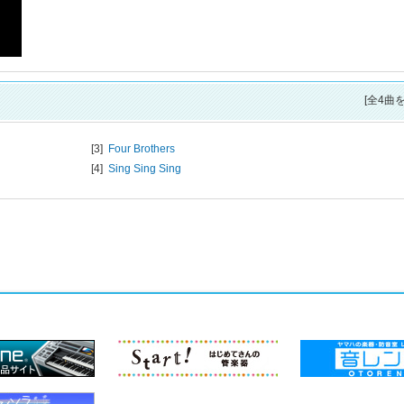
[全4曲
[3]
Four Brothers
[4]
Sing Sing Sing