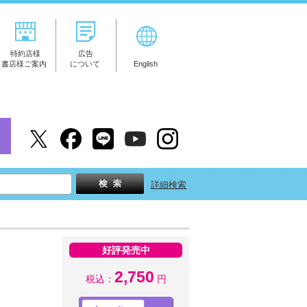
特約店様
広告
書店様ご案内
について
English
詳細検索
好評発売中
2,750
税込：
円