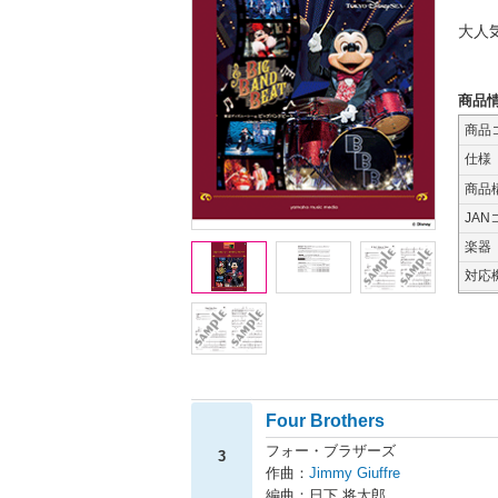
大人
商品
商品
仕様
商品
JAN
楽器
対応
Four Brothers
フォー・ブラザーズ
3
作曲：
Jimmy Giuffre
編曲：日下 将太郎