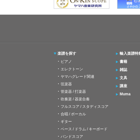
楽譜を探す
輸入楽譜特
ピアノ
書籍
エレクトーン
雑誌
ヤマハグレード関連
文具
弦楽器
講座
管楽器 / 打楽器
Muma
吹奏楽 / 器楽合奏
フルスコア / スタディスコア
合唱 / ボーカル
ギター
ベース / ドラム / キーボード
バンドスコア