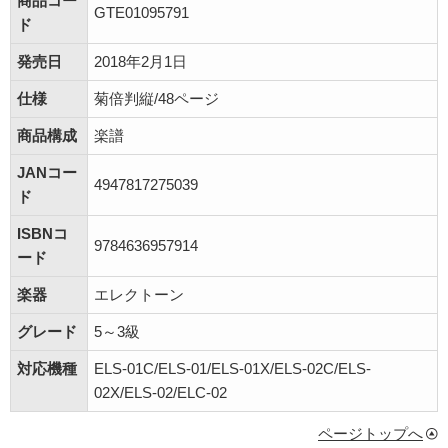
商品コー
GTE01095791
ド
発売日
2018年2月1日
仕様
菊倍判縦/48ページ
商品構成
楽譜
JANコー
4947817275039
ド
ISBNコ
9784636957914
ード
楽器
エレクトーン
グレード
5～3級
対応機種
ELS-01C/ELS-01/ELS-01X/ELS-02C/ELS-
02X/ELS-02/ELC-02
ページトップへ