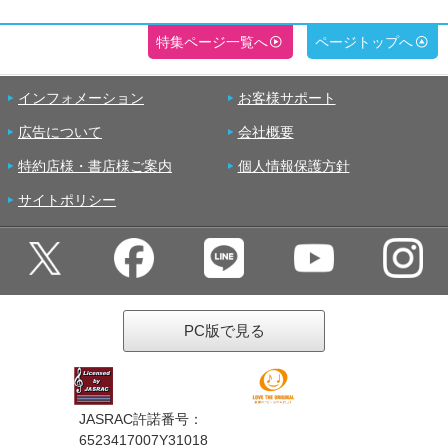
特集ページ一覧へ
ページトップへ
インフォメーション
お客様サポート
広告について
会社概要
特約店様・書店様ご案内
個人情報保護方針
サイトポリシー
PC版で見る
JASRAC許諾番号：
6523417007Y31018