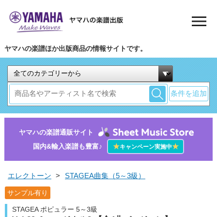
ヤマハの楽譜ほか出版商品の情報サイトです。
条件を追加
ヤマハの楽譜通販サイト
国内&輸入楽譜も豊富♪
★
★
キャンペーン実施中
エレクトーン
>
STAGEA曲集（5～3級）
サンプル有り
STAGEA ポピュラー 5～3級