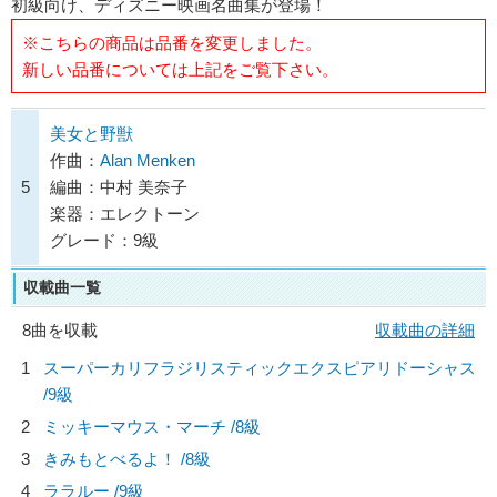
初級向け、ディズニー映画名曲集が登場！
※こちらの商品は品番を変更しました。
新しい品番については上記をご覧下さい。
美女と野獣
作曲：
Alan Menken
5
編曲：中村 美奈子
楽器：エレクトーン
グレード：9級
収載曲一覧
8曲を収載
収載曲の詳細
1
スーパーカリフラジリスティックエクスピアリドーシャス
/9級
2
ミッキーマウス・マーチ /8級
3
きみもとべるよ！ /8級
4
ララルー /9級