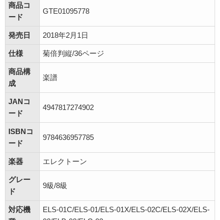
商品コ
GTE01095778
ード
発売日
2018年2月1日
仕様
菊倍判縦/36ページ
商品構
楽譜
成
JANコ
4947817274902
ード
ISBNコ
9784636957785
ード
楽器
エレクトーン
グレー
9級/8級
ド
対応機
ELS-01C/ELS-01/ELS-01X/ELS-02C/ELS-02X/ELS-