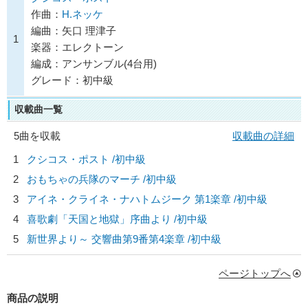
作曲：
H.ネッケ
編曲：矢口 理津子
1
楽器：エレクトーン
編成：アンサンブル(4台用)
グレード：初中級
収載曲一覧
5曲を収載
収載曲の詳細
1
クシコス・ポスト /初中級
2
おもちゃの兵隊のマーチ /初中級
3
アイネ・クライネ・ナハトムジーク 第1楽章 /初中級
4
喜歌劇「天国と地獄」序曲より /初中級
5
新世界より～ 交響曲第9番第4楽章 /初中級
ページトップへ
商品の説明