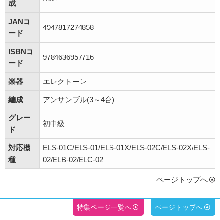
成
JANコ
4947817274858
ード
ISBNコ
9784636957716
ード
楽器
エレクトーン
編成
アンサンブル(3～4台)
グレー
初中級
ド
対応機
ELS-01C/ELS-01/ELS-01X/ELS-02C/ELS-02X/ELS-
種
02/ELB-02/ELC-02
ページトップへ
特集ページ一覧へ
ページトップへ