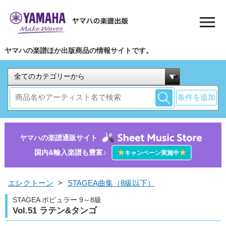
ヤマハの楽譜ほか出版商品の情報サイトです。
条件を追加
ヤマハの楽譜通販サイト
国内&輸入楽譜も豊富♪
★
★
キャンペーン実施中
エレクトーン
>
STAGEA曲集（8級以下）
STAGEA ポピュラー 9～8級
Vol.51 ラテン&タンゴ