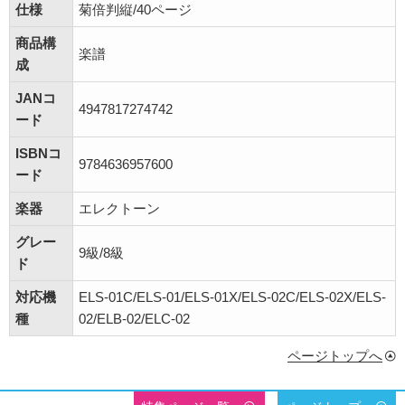
仕様
菊倍判縦/40ページ
商品構
楽譜
成
JANコ
4947817274742
ード
ISBNコ
9784636957600
ード
楽器
エレクトーン
グレー
9級/8級
ド
対応機
ELS-01C/ELS-01/ELS-01X/ELS-02C/ELS-02X/ELS-
種
02/ELB-02/ELC-02
ページトップへ