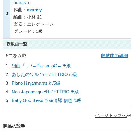
maras k
作曲：
marasy
3
編曲：小林 武
楽器：エレクトーン
グレード：5級
収載曲一覧
5曲を収載
収載曲の詳細
1
組曲『 』/
→Pia-no-jaC←
/5級
2
あしたのワルツ/
H ZETTRIO
/5級
3
Piano Ninja/
maras k
/5級
4
Neo Japanesque/
H ZETTRIO
/5級
5
Baby,God Bless You/
清塚 信也
/5級
ページトップへ
商品の説明