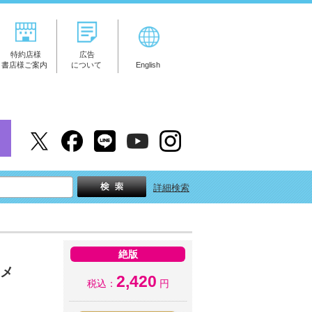
特約店様
広告
書店様ご案内
について
English
詳細検索
絶版
ンメ
2,420
税込：
円