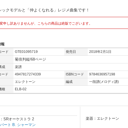
シックモデルと「仲よくなれる」レジメ曲集です！
変申し訳ありませんが、こちらの商品は絶版でございます。
情報
コード
GTE01095719
発売日
2018年2月1日
菊倍判縦/68ページ
構成
楽譜
コード
4947817274339
ISBNコード
9784636957198
エレクトーン
編成
一段譜(メロディ譜)
機種
ELB-02
楽器：エレクトーン
SRオーケストラ 2
バート B. シャーマン