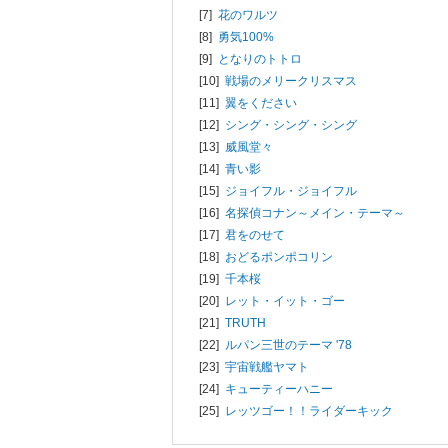
[7]
花のワルツ
[8]
勇気100%
[9]
となりのトトロ
[10]
戦場のメリークリスマス
[11]
翼をください
[12]
シング・シング・シング
[13]
威風堂々
[14]
青い影
[15]
ジョイフル・ジョイフル
[16]
名探偵コナン～メイン・テーマ～
[17]
君をのせて
[18]
おどるポンポコリン
[19]
千本桜
[20]
レット・イット・ゴー
[21]
TRUTH
[22]
ルパン三世のテーマ '78
[23]
宇宙戦艦ヤマト
[24]
キューティーハニー
[25]
レッツゴー！！ライダーキック