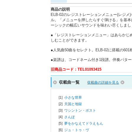
商品の説明
ELB-02のレジストレーションメニュー(レ
ル。「メニューを押したらすぐ弾ける」を基本
ーシックの幅広いサウンドを味わい尽くしまし
●「レジストレーションメニュー」はあらかじ
しむことができます。
●人気曲50曲をセレクト。ELB-02に搭載の
●楽譜は、コードネーム付き1段譜。伴奏パタ
旧商品コード：TEL01093415
収載曲一覧
収載曲の詳細を見る
[1]
小さな世界
[2]
天国と地獄
[3]
ワシントン・ポスト
[4]
さんぽ
[5]
夢をかなえてドラえもん
[6]
ジュ・トゥ・ヴ