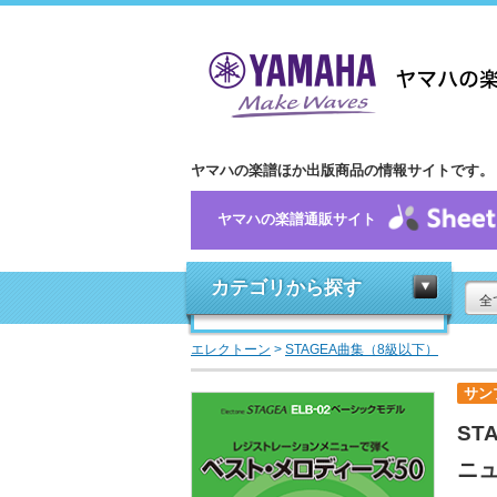
ヤマハの楽譜ほか出版商品の情報サイトです。
ヤマハの楽譜通販サイト
カテゴリから探す
全
エレクトーン
>
STAGEA曲集（8級以下）
サン
ST
ニュ