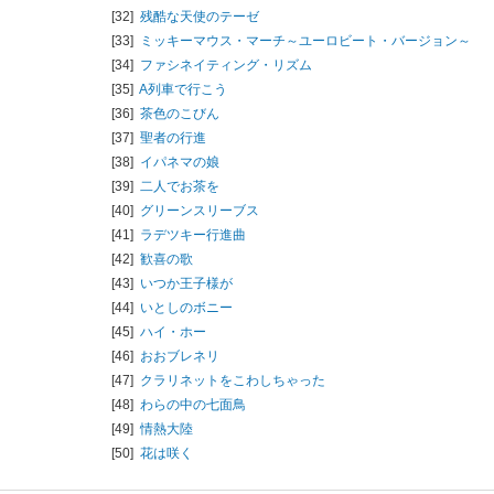
[32]
残酷な天使のテーゼ
[33]
ミッキーマウス・マーチ～ユーロビート・バージョン～
[34]
ファシネイティング・リズム
[35]
A列車で行こう
[36]
茶色のこびん
[37]
聖者の行進
[38]
イパネマの娘
[39]
二人でお茶を
[40]
グリーンスリーブス
[41]
ラデツキー行進曲
[42]
歓喜の歌
[43]
いつか王子様が
[44]
いとしのボニー
[45]
ハイ・ホー
[46]
おおブレネリ
[47]
クラリネットをこわしちゃった
[48]
わらの中の七面鳥
[49]
情熱大陸
[50]
花は咲く