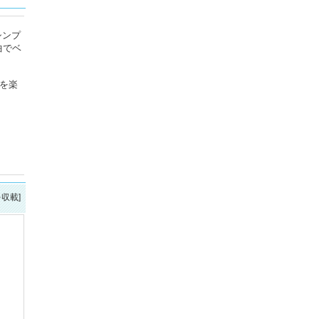
シンプ
曲でベ
を楽
を収載]