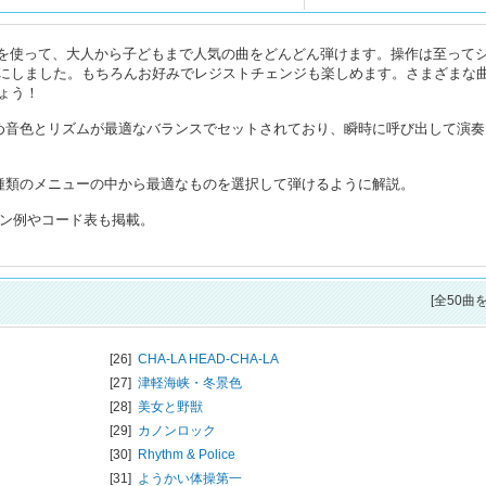
ジメ)を使って、大人から子どもまで人気の曲をどんどん弾けます。操作は至って
にしました。もちろんお好みでレジストチェンジも楽しめます。さまざまな
ょう！
め音色とリズムが最適なバランスでセットされており、瞬時に呼び出して演奏
601種類のメニューの中から最適なものを選択して弾けるように解説。
ーン例やコード表も掲載。
[全50曲
[26]
CHA-LA HEAD-CHA-LA
[27]
津軽海峡・冬景色
[28]
美女と野獣
[29]
カノンロック
[30]
Rhythm & Police
[31]
ようかい体操第一