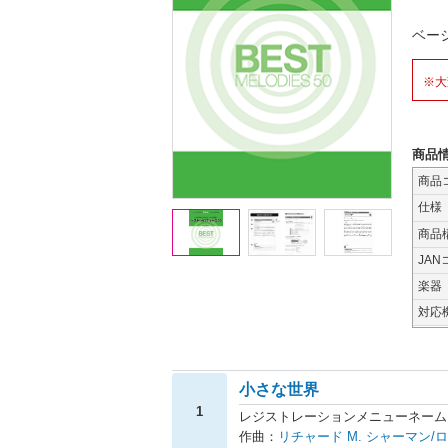
ベー
※大
商品
商品
仕様
商品
JAN
楽器
対応
小さな世界
1
レジストレーションメニューネーム：
作曲：
リチャード M. シャーマン/ロ