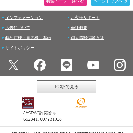
特集ページ一覧へ
ページトップへ
インフォメーション
お客様サポート
広告について
会社概要
特約店様・書店様ご案内
個人情報保護方針
サイトポリシー
PC版で見る
JASRAC許諾番号：
6523417007Y31018