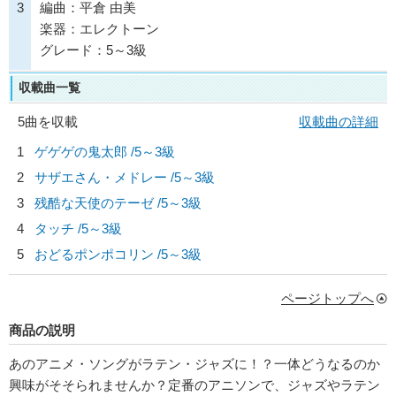
3
編曲：平倉 由美
楽器：エレクトーン
グレード：5～3級
収載曲一覧
5曲を収載
収載曲の詳細
1
ゲゲゲの鬼太郎 /5～3級
2
サザエさん・メドレー /5～3級
3
残酷な天使のテーゼ /5～3級
4
タッチ /5～3級
5
おどるポンポコリン /5～3級
ページトップへ
商品の説明
あのアニメ・ソングがラテン・ジャズに！？一体どうなるのか
興味がそそられませんか？定番のアニソンで、ジャズやラテン