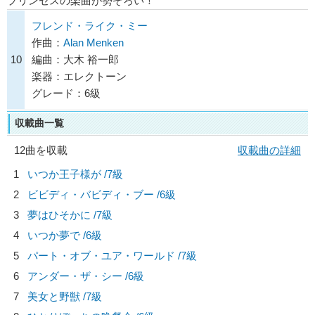
プリンセスの楽曲が勢ぞろい！
フレンド・ライク・ミー
作曲：
Alan Menken
10
編曲：大木 裕一郎
楽器：エレクトーン
グレード：6級
収載曲一覧
12曲を収載
収載曲の詳細
1
いつか王子様が /7級
2
ビビディ・バビディ・ブー /6級
3
夢はひそかに /7級
4
いつか夢で /6級
5
パート・オブ・ユア・ワールド /7級
6
アンダー・ザ・シー /6級
7
美女と野獣 /7級