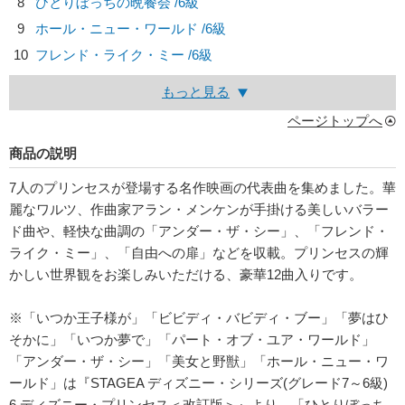
8
ひとりぼっちの晩餐会 /6級
9
ホール・ニュー・ワールド /6級
10
フレンド・ライク・ミー /6級
もっと見る
ページトップへ
商品の説明
7人のプリンセスが登場する名作映画の代表曲を集めました。華
麗なワルツ、作曲家アラン・メンケンが手掛ける美しいバラー
ド曲や、軽快な曲調の「アンダー・ザ・シー」、「フレンド・
ライク・ミー」、「自由への扉」などを収載。プリンセスの輝
かしい世界観をお楽しみいただける、豪華12曲入りです。
※「いつか王子様が」「ビビディ・バビディ・ブー」「夢はひ
そかに」「いつか夢で」「パート・オブ・ユア・ワールド」
「アンダー・ザ・シー」「美女と野獣」「ホール・ニュー・ワ
ールド」は『STAGEA ディズニー・シリーズ(グレード7～6級)
6 ディズニー・プリンセス＜改訂版＞』より、「ひとりぼっち