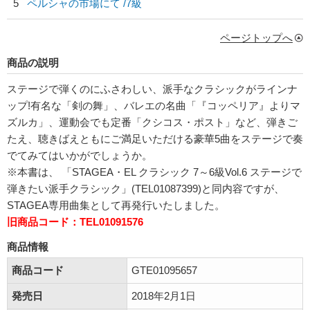
5
ペルシャの市場にて /7級
ページトップへ
商品の説明
ステージで弾くのにふさわしい、派手なクラシックがラインナ
ップ!有名な「剣の舞」、バレエの名曲「『コッペリア』よりマ
ズルカ」、運動会でも定番「クシコス・ポスト」など、弾きご
たえ、聴きばえともにご満足いただける豪華5曲をステージで奏
でてみてはいかがでしょうか。
※本書は、 「STAGEA・EL クラシック 7～6級Vol.6 ステージで
弾きたい派手クラシック」(TEL01087399)と同内容ですが、
STAGEA専用曲集として再発行いたしました。
旧商品コード：TEL01091576
商品情報
商品コード
GTE01095657
発売日
2018年2月1日