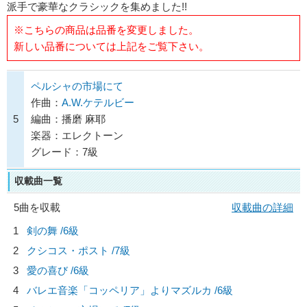
派手で豪華なクラシックを集めました!!
※こちらの商品は品番を変更しました。
新しい品番については上記をご覧下さい。
ペルシャの市場にて
作曲：
A.W.ケテルビー
5
編曲：播磨 麻耶
楽器：エレクトーン
グレード：7級
収載曲一覧
5曲を収載
収載曲の詳細
1
剣の舞 /6級
2
クシコス・ポスト /7級
3
愛の喜び /6級
4
バレエ音楽「コッペリア」よりマズルカ /6級