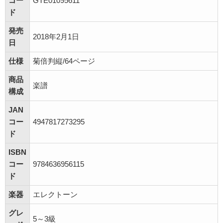
コー
GTE01095611
ド
発売
2018年2月1日
日
仕様
菊倍判縦/64ページ
商品
楽譜
構成
JAN
コー
4947817273295
ド
ISBN
コー
9784636956115
ド
楽器
エレクトーン
グレ
5～3級