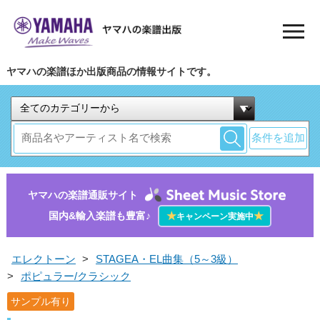
ヤマハの楽譜ほか出版商品の情報サイトです。
条件を追加
ヤマハの楽譜通販サイト
国内&輸入楽譜も豊富♪
★
★
キャンペーン実施中
エレクトーン
>
STAGEA・EL曲集（5～3級）
>
ポピュラー/クラシック
サンプル有り