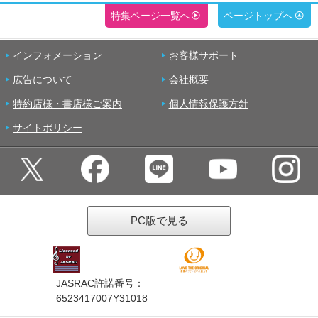
特集ページ一覧へ
ページトップへ
インフォメーション
お客様サポート
広告について
会社概要
特約店様・書店様ご案内
個人情報保護方針
サイトポリシー
PC版で見る
JASRAC許諾番号：
6523417007Y31018