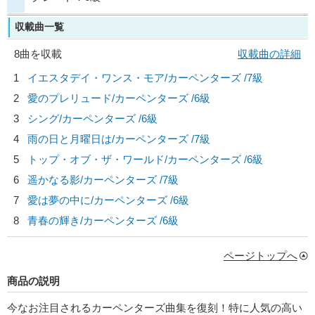
収載曲一覧
8曲を収載
収載曲の詳細
1
イエスタデイ・ワンス・モア/
カーペンターズ
/7級
2
愛のプレリュード/
カーペンターズ
/6級
3
シング/
カーペンターズ
/6級
4
雨の日と月曜日は/
カーペンターズ
/7級
5
トップ・オブ・ザ・ワールド/
カーペンターズ
/6級
6
遥かなる影/
カーペンターズ
/7級
7
愛は夢の中に/
カーペンターズ
/6級
8
青春の輝き/
カーペンターズ
/6級
ページトップへ
商品の説明
今なお注目されるカーペンターズ曲集を復刻！特に人気の高い