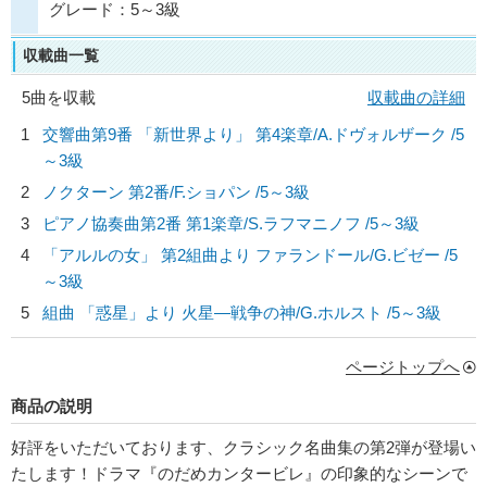
グレード：5～3級
収載曲一覧
5曲を収載
収載曲の詳細
1
交響曲第9番 「新世界より」 第4楽章/
A.ドヴォルザーク
/5
～3級
2
ノクターン 第2番/
F.ショパン
/5～3級
3
ピアノ協奏曲第2番 第1楽章/
S.ラフマニノフ
/5～3級
4
「アルルの女」 第2組曲より ファランドール/
G.ビゼー
/5
～3級
5
組曲 「惑星」より 火星―戦争の神/
G.ホルスト
/5～3級
ページトップへ
商品の説明
好評をいただいております、クラシック名曲集の第2弾が登場い
たします！ドラマ『のだめカンタービレ』の印象的なシーンで