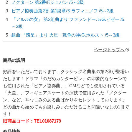
2
ノクターン 第2番/
F.ショパン
/5～3級
3
ピアノ協奏曲第2番 第1楽章/
S.ラフマニノフ
/5～3級
4
「アルルの女」 第2組曲より ファランドール/
G.ビゼー
/5
～3級
5
組曲 「惑星」より 火星―戦争の神/
G.ホルスト
/5～3級
ページトップへ
商品の説明
好評をいただいております、クラシック名曲集の第2弾が登場い
たします！ドラマ『のだめカンタービレ』の印象的なシーンで
も使用された「ピアノ協奏曲」、CMなどでも使用されている
「火星」、フィギュアスケートの演技で使用された「ノクター
ン」など、耳なじみのある曲ばかりをセレクトしております。
どの曲から始めてもお楽しみいただけること間違いなしの1冊で
す！
旧商品コード：TEL01087179
商品情報