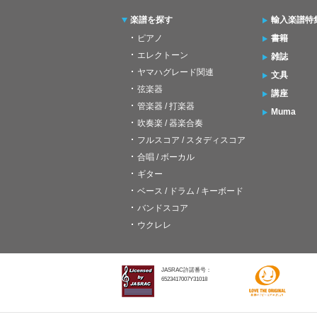
楽譜を探す
輸入楽譜特
ピアノ
書籍
エレクトーン
雑誌
ヤマハグレード関連
文具
弦楽器
講座
管楽器 / 打楽器
Muma
吹奏楽 / 器楽合奏
フルスコア / スタディスコア
合唱 / ボーカル
ギター
ベース / ドラム / キーボード
バンドスコア
ウクレレ
JASRAC許諾番号：
6523417007Y31018