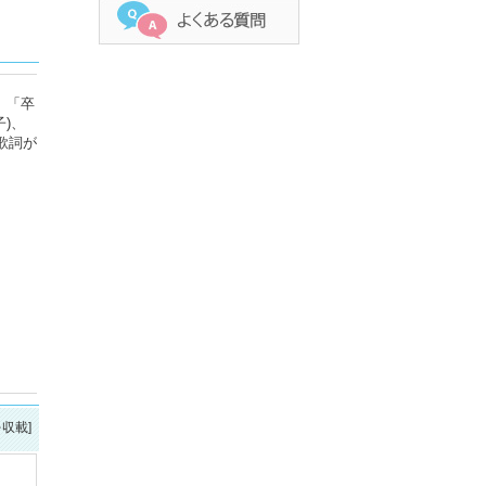
、「卒
)、
歌詞が
を収載]