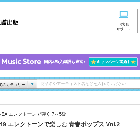
お客様
サポート
★
★
国内&輸入楽譜も豊富♪
キャンペーン実施中
てのカテゴリー
GEA エレクトーンで弾く 7～5級
l.49 エレクトーンで楽しむ 青春ポップス Vol.2