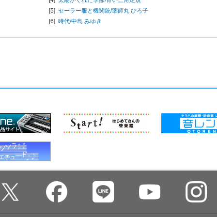
[4]
太陽がくれた季節/
青い三角定規
[5]
セーラー服と機関銃/
薬師丸 ひろ子
[6]
時代/
中島 みゆき