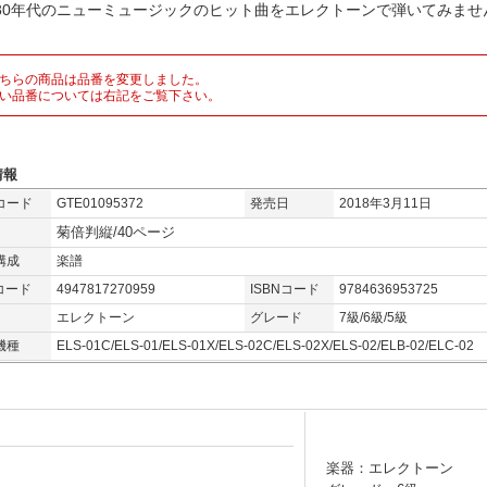
～80年代のニューミュージックのヒット曲をエレクトーンで弾いてみませ
ちらの商品は品番を変更しました。
い品番については右記をご覧下さい。
情報
コード
GTE01095372
発売日
2018年3月11日
菊倍判縦/40ページ
構成
楽譜
コード
4947817270959
ISBNコード
9784636953725
エレクトーン
グレード
7級/6級/5級
機種
ELS-01C/ELS-01/ELS-01X/ELS-02C/ELS-02X/ELS-02/ELB-02/ELC-02
楽器：エレクトーン