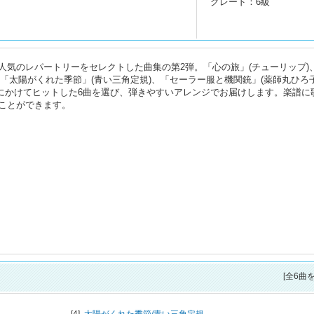
グレード：6級
人気のレパートリーをセレクトした曲集の第2弾。「心の旅」(チューリップ)
、「太陽がくれた季節」(青い三角定規)、「セーラー服と機関銃」(薬師丸ひろ子
初頭にかけてヒットした6曲を選び、弾きやすいアレンジでお届けします。楽譜に
ことができます。
[全6曲