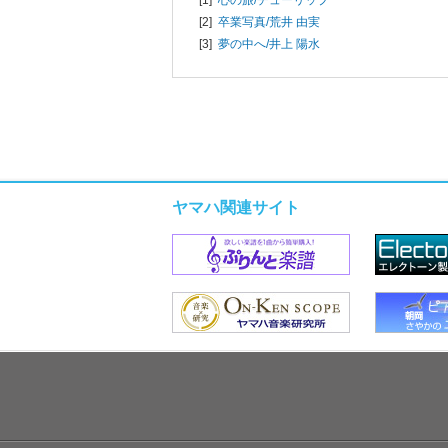
[1]
心の旅/
チューリップ
[2]
卒業写真/
荒井 由実
[3]
夢の中へ/
井上 陽水
ヤマハ関連サイト