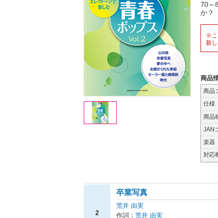
70
か？
※こ
新し
商品
商品
仕様
商品
JAN
楽器
対応
卒業写真
荒井 由実
2
作詞：
荒井 由実