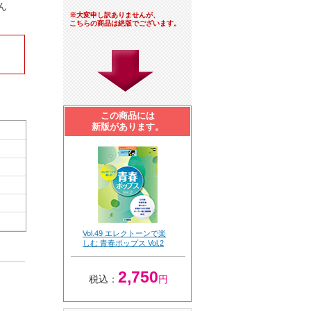
ん
※大変申し訳ありませんが、
こちらの商品は絶版でございます。
この商品には
新版があります。
Vol.49 エレクトーンで楽
しむ 青春ポップス Vol.2
2,750
税込：
円