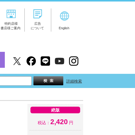
特約店様
広告
書店様ご案内
について
English
詳細検索
絶版
2,420
税込：
円