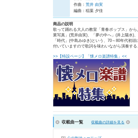
作曲：
荒井 由実
編曲：稲葉 夕佳
商品の説明
歌って踊れる大人の教室「青春ポップス」から
業写真」(荒井由実)、「夢の中へ」(井上陽水)
「時代」(中島みゆき)という、70～80年代
付いていますので歌詞を味わいながら演奏する
>>【特設ページ】「懐メロ楽譜特集」<<
収載曲一覧
収載曲の詳細を見る