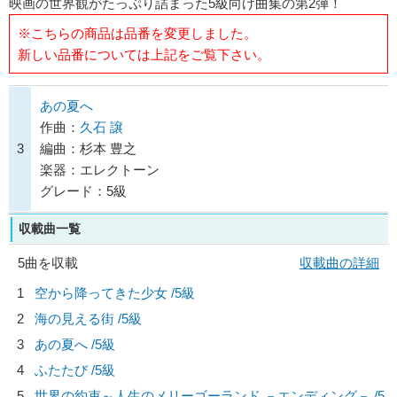
映画の世界観がたっぷり詰まった5級向け曲集の第2弾！
※こちらの商品は品番を変更しました。
新しい品番については上記をご覧下さい。
あの夏へ
作曲：
久石 譲
3
編曲：杉本 豊之
楽器：エレクトーン
グレード：5級
収載曲一覧
5曲を収載
収載曲の詳細
1
空から降ってきた少女 /5級
2
海の見える街 /5級
3
あの夏へ /5級
4
ふたたび /5級
5
世界の約束～人生のメリーゴーランド －エンディング－ /5