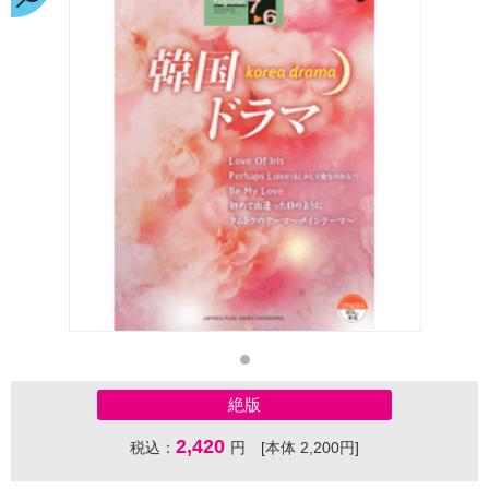
絶版
2,420
税込：
円 [本体 2,200円]