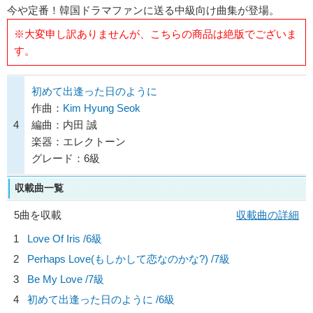
今や定番！韓国ドラマファンに送る中級向け曲集が登場。
※大変申し訳ありませんが、こちらの商品は絶版でございま
す。
初めて出逢った日のように
作曲：
Kim Hyung Seok
4
編曲：内田 誠
楽器：エレクトーン
グレード：6級
収載曲一覧
5曲を収載
収載曲の詳細
1
Love Of Iris /6級
2
Perhaps Love(もしかして恋なのかな?) /7級
3
Be My Love /7級
4
初めて出逢った日のように /6級