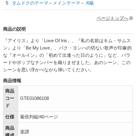
5
タムドクのテーマ～メインテーマ～ /6級
ページトップへ
商品の説明
『アイリス』より「Love Of Iris」、『私の名前はキム・サムス
ン』より「Be My Love」、パク・ヨンハの切ない歌声が印象的
な『オールイン』の「初めて出逢った日のように」など、バラ
ードやポップなナンバーを織りまぜました。あのシーン、この
シーンを思い浮かべながら弾いてください。
商品情報
商品
コー
GTE01086108
ド
仕様
菊倍判縦/40ページ
商品
楽譜
構成