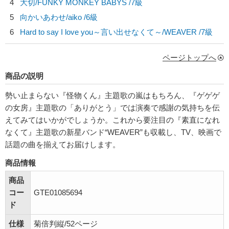
4
大切/
FUNKY MONKEY BABYS
/7級
5
向かいあわせ/
aiko
/6級
6
Hard to say I love you～言い出せなくて～/
WEAVER
/7級
ページトップへ
商品の説明
勢い止まらない『怪物くん』主題歌の嵐はもちろん、『ゲゲゲ
の女房』主題歌の「ありがとう」では演奏で感謝の気持ちを伝
えてみてはいかがでしょうか。これから要注目の『素直になれ
なくて』主題歌の新星バンド“WEAVER”も収載し、TV、映画で
話題の曲を揃えてお届けします。
商品情報
商品
コー
GTE01085694
ド
仕様
菊倍判縦/52ページ