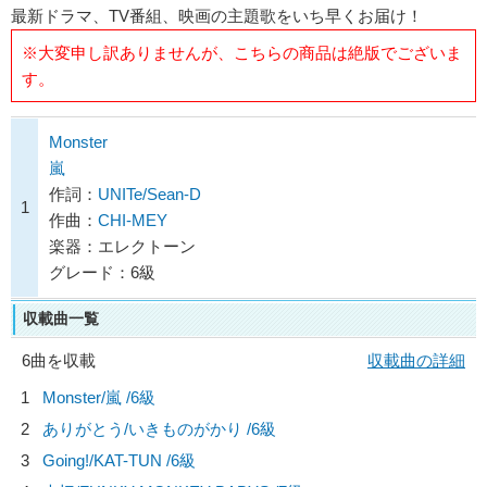
最新ドラマ、TV番組、映画の主題歌をいち早くお届け！
※大変申し訳ありませんが、こちらの商品は絶版でございま
す。
Monster
嵐
作詞：
UNITe/Sean-D
1
作曲：
CHI-MEY
楽器：エレクトーン
グレード：6級
収載曲一覧
6曲を収載
収載曲の詳細
1
Monster/
嵐
/6級
2
ありがとう/
いきものがかり
/6級
3
Going!/
KAT-TUN
/6級