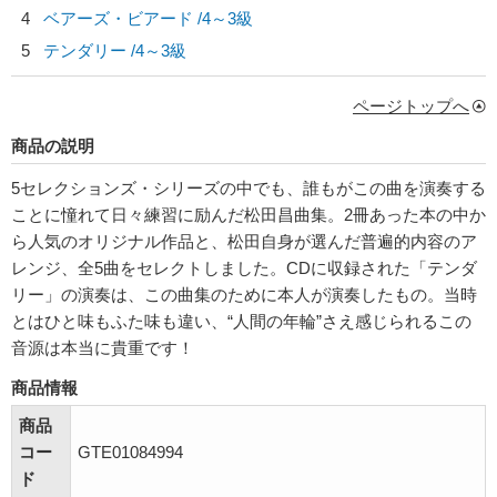
4
ベアーズ・ビアード /4～3級
5
テンダリー /4～3級
ページトップへ
商品の説明
5セレクションズ・シリーズの中でも、誰もがこの曲を演奏する
ことに憧れて日々練習に励んだ松田昌曲集。2冊あった本の中か
ら人気のオリジナル作品と、松田自身が選んだ普遍的内容のア
レンジ、全5曲をセレクトしました。CDに収録された「テンダ
リー」の演奏は、この曲集のために本人が演奏したもの。当時
とはひと味もふた味も違い、“人間の年輪”さえ感じられるこの
音源は本当に貴重です！
商品情報
商品
コー
GTE01084994
ド