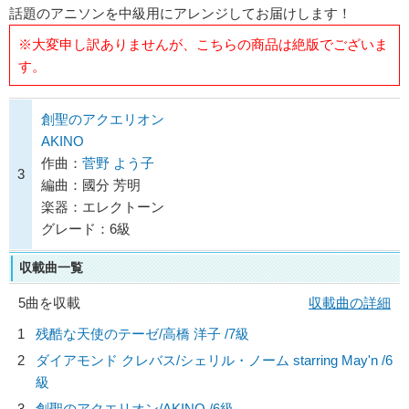
話題のアニソンを中級用にアレンジしてお届けします！
※大変申し訳ありませんが、こちらの商品は絶版でございま
す。
創聖のアクエリオン
AKINO
作曲：
菅野 よう子
3
編曲：國分 芳明
楽器：エレクトーン
グレード：6級
収載曲一覧
5曲を収載
収載曲の詳細
1
残酷な天使のテーゼ/
高橋 洋子
/7級
2
ダイアモンド クレバス/
シェリル・ノーム starring May'n
/6
級
3
創聖のアクエリオン/
AKINO
/6級