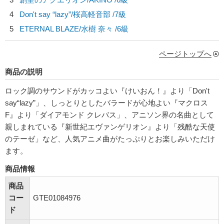
4
Don't say “lazy”/
桜高軽音部
/7級
5
ETERNAL BLAZE/
水樹 奈々
/6級
ページトップへ
商品の説明
ロック調のサウンドがカッコよい『けいおん！』より「Don't
say“lazy”」、しっとりとしたバラードが心地よい『マクロス
F』より「ダイアモンド クレバス」、アニソン界の名曲として
親しまれている『新世紀エヴァンゲリオン』より「残酷な天使
のテーゼ」など、人気アニメ曲がたっぷりとお楽しみいただけ
ます。
商品情報
商品
コー
GTE01084976
ド